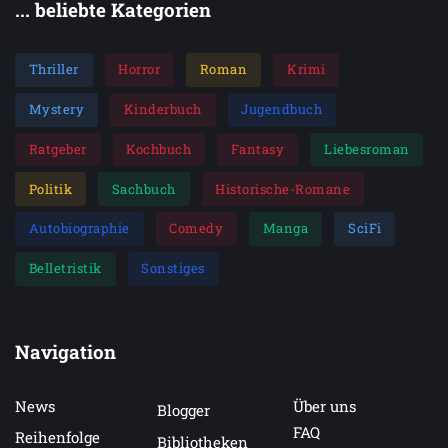
... beliebte Kategorien
Thriller
Horror
Roman
Krimi
Mystery
Kinderbuch
Jugendbuch
Ratgeber
Kochbuch
Fantasy
Liebesroman
Politik
Sachbuch
Historische-Romane
Autobiographie
Comedy
Manga
SciFi
Belletristik
Sonstiges
Navigation
News
Über uns
Blogger
FAQ
Reihenfolge
Bibliotheken