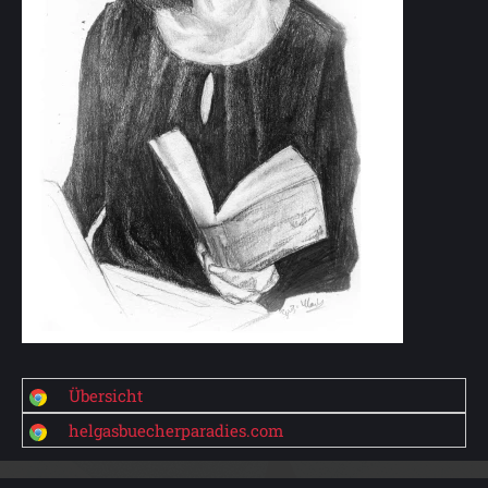
Übersicht
helgasbuecherparadies.com