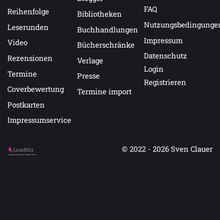
FAQ
Reihenfolge
Bibliotheken
Nutzungsbedingunge
Leserunden
Buchhandlungen
Impressum
Video
Bücherschränke
Datenschutz
Rezensionen
Verlage
Login
Termine
Presse
Registrieren
Coverbewertung
Termine import
Postkarten
Impressumservice
© 2022 - 2026
Sven Clauer
Auf LeseHits.de findest Du die besten Bücher.