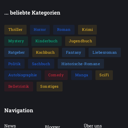
... beliebte Kategorien
Thriller
Horror
Roman
Krimi
Mystery
Kinderbuch
Jugendbuch
Ratgeber
Kochbuch
Fantasy
Liebesroman
Politik
Sachbuch
Historische-Romane
Autobiographie
Comedy
Manga
SciFi
Belletristik
Sonstiges
Navigation
News
Über uns
Blogger