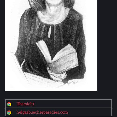
Übersicht
helgasbuecherparadies.com