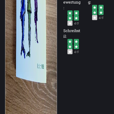
ewertung
g:
:
4/5
4/5
Schreibst
il:
4/5