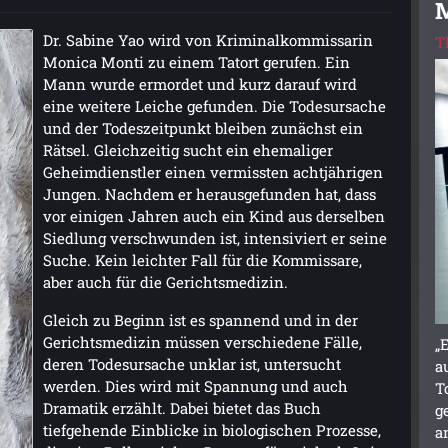
M
Dr. Sabine Yao wird von Kriminalkommissarin
T
Monica Monti zu einem Tatort gerufen. Ein
Mann wurde ermordet und kurz darauf wird
eine weitere Leiche gefunden. Die Todesursache
und der Todeszeitpunkt bleiben zunächst ein
Rätsel. Gleichzeitig sucht ein ehemaliger
Geheimdienstler einen vermissten achtjährigen
Jungen. Nachdem er herausgefunden hat, dass
vor einigen Jahren auch ein Kind aus derselben
Siedlung verschwunden ist, intensiviert er seine
Suche. Kein leichter Fall für die Kommissare,
aber auch für die Gerichtsmedizin.
Gleich zu Beginn ist es spannend und in der
Gerichtsmedizin müssen verschiedene Fälle,
„
deren Todesursache unklar ist, untersucht
a
werden. Dies wird mit Spannung und auch
T
Dramatik erzählt. Dabei bietet das Buch
g
tiefgehende Einblicke in biologischen Prozesse,
a