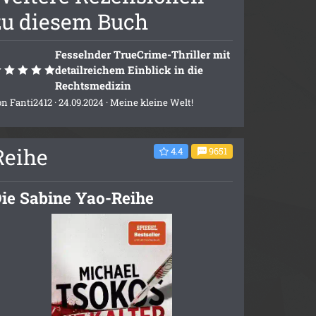
zu diesem Buch
Fesselnder TrueCrime-Thriller mit
detailreichem Einblick in die
Rechtsmedizin
on
Fanti2412
· 24.09.2024 ·
Meine kleine Welt!
Reihe
4.4
9651
ie Sabine Yao-Reihe