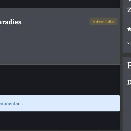
aradies
Weitere Artikel
v
D
ommentar...