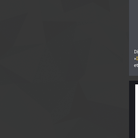
D
»
e