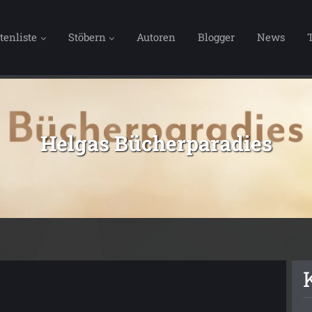
tenliste
Stöbern
Autoren
Blogger
News
Helgas Bücherparadies