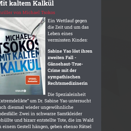
it kaltem Kalkül
hriller von Michael Tsokos
Ein Wettlauf gegen
die Zeit und um das
Leben eines
vermissten Kindes:
Sabine Yao löst ihren
zweiten Fall -
Gänsehaut-True-
Crime mit der
sympathischen
Rechtsmedizinerin
Die Spezialeinheit
Extremdelikte“ um Dr. Sabine Yao untersucht
uch diesmal wieder ungewöhnliche
odesfälle: Zwei in schwarze Samtkleider
ehüllte und bizarr entstellte Tote, die im Wald
n einem Gestell hängen, geben ebenso Rätsel