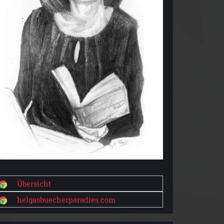
Übersicht
helgasbuecherparadies.com