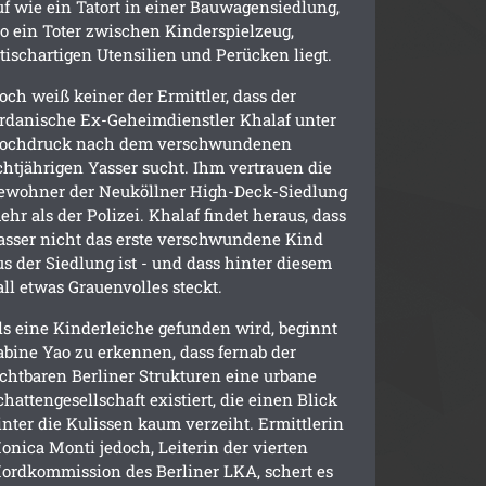
uf wie ein Tatort in einer Bauwagensiedlung,
o ein Toter zwischen Kinderspielzeug,
etischartigen Utensilien und Perücken liegt.
och weiß keiner der Ermittler, dass der
ordanische Ex-Geheimdienstler Khalaf unter
ochdruck nach dem verschwundenen
chtjährigen Yasser sucht. Ihm vertrauen die
ewohner der Neuköllner High-Deck-Siedlung
ehr als der Polizei. Khalaf findet heraus, dass
asser nicht das erste verschwundene Kind
us der Siedlung ist - und dass hinter diesem
all etwas Grauenvolles steckt.
ls eine Kinderleiche gefunden wird, beginnt
abine Yao zu erkennen, dass fernab der
ichtbaren Berliner Strukturen eine urbane
chattengesellschaft existiert, die einen Blick
inter die Kulissen kaum verzeiht. Ermittlerin
onica Monti jedoch, Leiterin der vierten
ordkommission des Berliner LKA, schert es