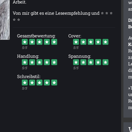
Arbeit.
w
a
Von mir gibt es eine Leseempfehlung und ⭐ ⭐ ⭐
⭐ ⭐
D
B
Gesamtbewertung:
Cover:
A
K
5/5
5/5
R
Handlung:
Spannung:
z
L
5/5
5/5
d
Schreibstil:
m
»
5/5
u
R
m