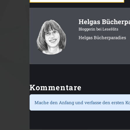
Helgas Bücherp
Bloggerin bei LeseHits
Helgas Bücherparadies
Kommentare
Mache den Anfang und verfasse den ersten K