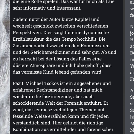
die eine Rolle spielen. Das war für mich als Laie
a
sehr informativ und interessant.
w
f
Zudem nutzt der Autor kurze Kapitel und
wechselt geschickt zwischen verschiedenen
N
Perspektiven. Dies sorgt für eine dynamische
j
Erzählstruktur, die das Tempo hochhält. Die
H
Zusammenarbeit zwischen den Kommissaren
a
und der Gerichtsmediziner sind sehr gut. Ab und
B
zu herrscht bei der Lösung des Falles eine
m
düstere Atmosphäre und ich habe gehofft, dass
Y
das vermisste Kind lebend gefunden wird.
a
F
Fazit: Michael Tsokos ist ein angesehener und
erfahrener Rechtsmediziner und hat mich
A
wieder in die faszinierende, aber auch
S
schockierende Welt der Forensik entführt. Er
s
zeigt, dass er diese vielfältigen Themen auf
S
fesselnde Weise erzählen kann und für jeden
h
verständlich sind. Hier gelingt die richtige
M
Kombination aus ermittelnder und forensischer
M