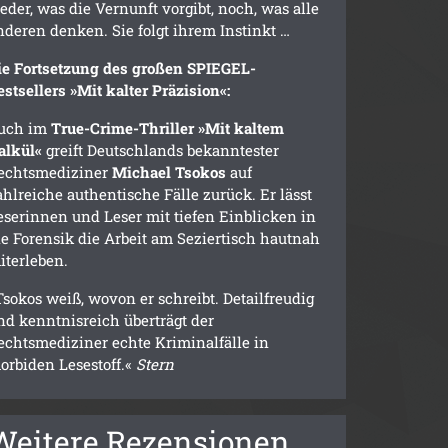
eder, was die Vernunft vorgibt, noch, was alle
nderen denken. Sie folgt ihrem Instinkt …
ie Fortsetzung des großen SPIEGEL-
estsellers »Mit kalter Präzision«:
uch im
True-Crime-Thriller »Mit kaltem
alkül«
greift Deutschlands bekanntester
echtsmediziner
Michael Tsokos
auf
ahlreiche authentische Fälle zurück. Er lässt
eserinnen und Leser mit tiefen Einblicken in
ie Forensik die Arbeit am Seziertisch hautnah
iterleben.
Tsokos weiß, wovon er schreibt. Detailfreudig
nd kenntnisreich überträgt der
echtsmediziner echte Kriminalfälle in
orbiden Lesestoff.«
Stern
Weitere Rezensionen