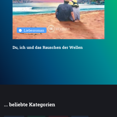
Liebesroman
Du, ich und das Rauschen der Wellen
To
... beliebte Kategorien