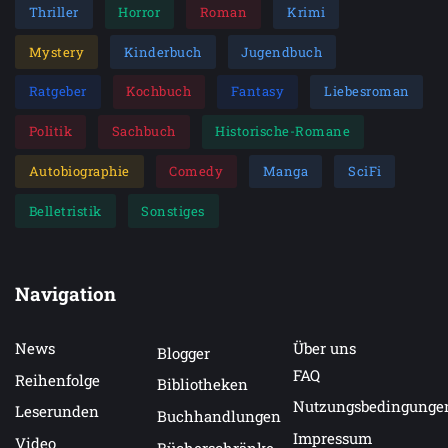
Thriller
Horror
Roman
Krimi
Mystery
Kinderbuch
Jugendbuch
Ratgeber
Kochbuch
Fantasy
Liebesroman
Politik
Sachbuch
Historische-Romane
Autobiographie
Comedy
Manga
SciFi
Belletristik
Sonstiges
Navigation
News
Über uns
Blogger
FAQ
Reihenfolge
Bibliotheken
Nutzungsbedingunge
Leserunden
Buchhandlungen
Impressum
Video
Bücherschränke