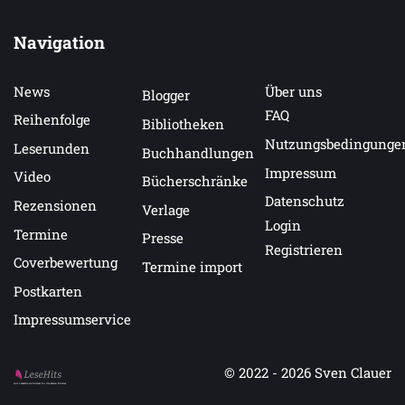
Navigation
News
Über uns
Blogger
FAQ
Reihenfolge
Bibliotheken
Nutzungsbedingunge
Leserunden
Buchhandlungen
Impressum
Video
Bücherschränke
Datenschutz
Rezensionen
Verlage
Login
Termine
Presse
Registrieren
Coverbewertung
Termine import
Postkarten
Impressumservice
© 2022 - 2026
Sven Clauer
Auf LeseHits.de findest Du die besten Bücher.