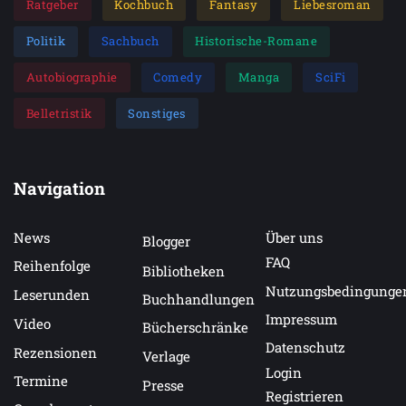
Ratgeber
Kochbuch
Fantasy
Liebesroman
Politik
Sachbuch
Historische-Romane
Autobiographie
Comedy
Manga
SciFi
Belletristik
Sonstiges
Navigation
News
Über uns
Blogger
FAQ
Reihenfolge
Bibliotheken
Nutzungsbedingunge
Leserunden
Buchhandlungen
Impressum
Video
Bücherschränke
Datenschutz
Rezensionen
Verlage
Login
Termine
Presse
Registrieren