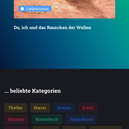
Liebesroman
Du, ich und das Rauschen der Wellen
To
... beliebte Kategorien
Thriller
Horror
Roman
Krimi
Mystery
Kinderbuch
Jugendbuch