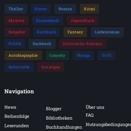
Thriller
Horror
Roman
Krimi
Mystery
Kinderbuch
Jugendbuch
Ratgeber
Kochbuch
Fantasy
Liebesroman
Politik
Sachbuch
Historische-Romane
Autobiographie
Comedy
Manga
SciFi
Belletristik
Sonstiges
Navigation
News
Über uns
Blogger
FAQ
Reihenfolge
Bibliotheken
Nutzungsbedingunge
Leserunden
Buchhandlungen