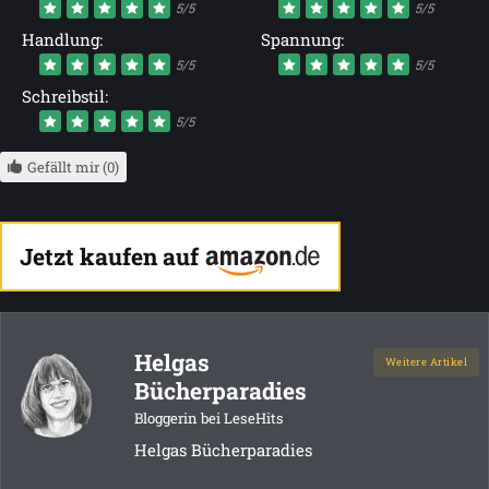
5/5
5/5
Handlung:
Spannung:
5/5
5/5
Schreibstil:
5/5
Gefällt mir (0)
Jetzt kaufen auf
Helgas
Weitere Artikel
Bücherparadies
Bloggerin bei LeseHits
Helgas Bücherparadies