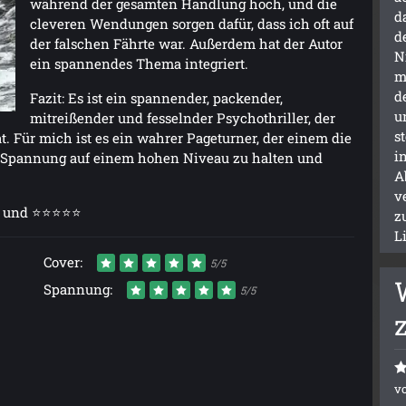
während der gesamten Handlung hoch, und die
d
cleveren Wendungen sorgen dafür, dass ich oft auf
d
der falschen Fährte war. Außerdem hat der Autor
N
ein spannendes Thema integriert.
m
d
Fazit: Es ist ein spannender, packender,
u
mitreißender und fesselnder Psychothriller, der
s
t. Für mich ist es ein wahrer Pageturner, der einem die
i
 die Spannung auf einem hohen Niveau zu halten und
A
v
ng und ⭐⭐⭐⭐⭐
z
L
Cover:
5/5
Spannung:
5/5
v