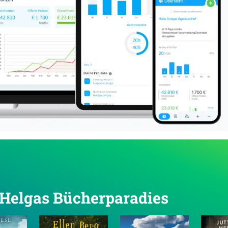
n Helgas Bücherparadies