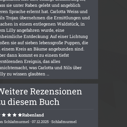
ass sie unter Raben gelebt und angeblich
eren Sprache erlernt hat. Carlotta Weiss und
ils Trojan übernehmen die Ermittlungen und
achen in einem entlegenen Waldstück, in
em Lilly angefahren wurde, eine
nheimliche Entdeckung: Auf einer Lichtung
toßen sie auf sieben lebensgroße Puppen, die
n einem Kreis an Bäume angebunden sind.
ber dann kommt es zu einem tiefst
erstörenden Ereignis, das alles
unichtemacht, was Carlotta und Nils über
illy zu wissen glaubten …
Weitere Rezensionen
zu diesem Buch
Rabenland
on
Schlafmurmel
· 07.12.2025 ·
Schlafmurmel