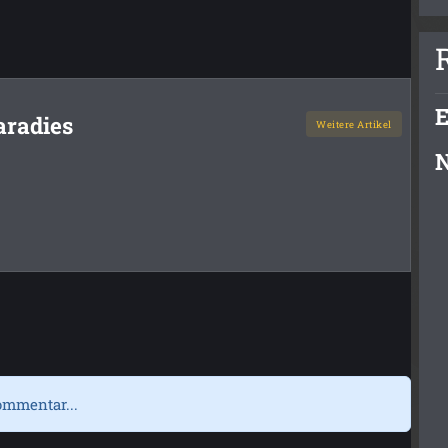
E
aradies
Weitere Artikel
N
ommentar...