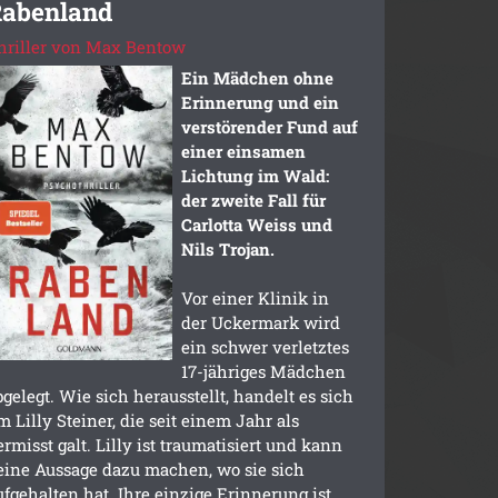
abenland
hriller von Max Bentow
Ein Mädchen ohne
Erinnerung und ein
verstörender Fund auf
einer einsamen
Lichtung im Wald:
der zweite Fall für
Carlotta Weiss und
Nils Trojan.
Vor einer Klinik in
der Uckermark wird
ein schwer verletztes
17-jähriges Mädchen
bgelegt. Wie sich herausstellt, handelt es sich
m Lilly Steiner, die seit einem Jahr als
ermisst galt. Lilly ist traumatisiert und kann
eine Aussage dazu machen, wo sie sich
ufgehalten hat. Ihre einzige Erinnerung ist,