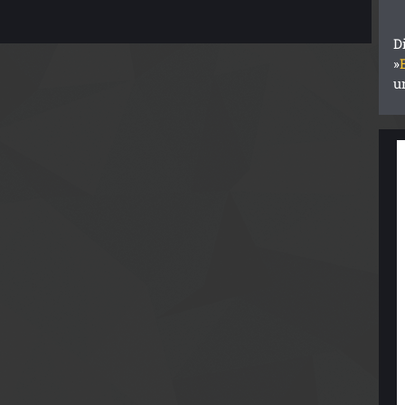
D
»
u