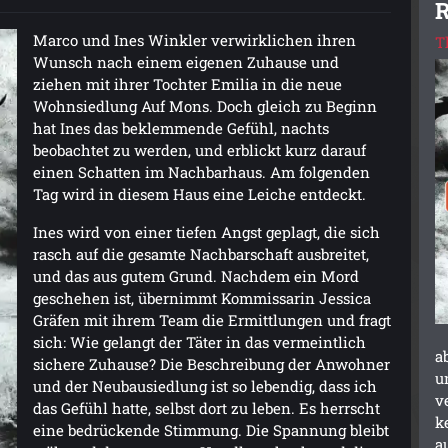
R
Marco und Ines Winkler verwirklichen ihren
T
Wunsch nach einem eigenen Zuhause und
ziehen mit ihrer Tochter Emilia in die neue
Wohnsiedlung Auf Mons. Doch gleich zu Beginn
hat Ines das beklemmende Gefühl, nachts
beobachtet zu werden, und erblickt kurz darauf
einen Schatten im Nachbarhaus. Am folgenden
Tag wird in diesem Haus eine Leiche entdeckt.
Ines wird von einer tiefen Angst geplagt, die sich
rasch auf die gesamte Nachbarschaft ausbreitet,
und das aus gutem Grund. Nachdem ein Mord
geschehen ist, übernimmt Kommissarin Jessica
Gräfen mit ihrem Team die Ermittlungen und fragt
sich: Wie gelangt der Täter in das vermeintlich
a
sichere Zuhause? Die Beschreibung der Anwohner
u
und der Neubausiedlung ist so lebendig, dass ich
v
das Gefühl hatte, selbst dort zu leben. Es herrscht
k
eine bedrückende Stimmung. Die Spannung bleibt
a