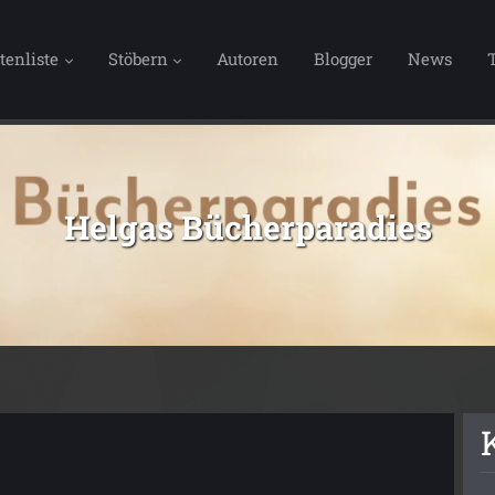
tenliste
Stöbern
Autoren
Blogger
News
Helgas Bücherparadies