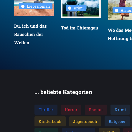
Liebesroman
Krimi
Histo
Du, ich und das
Tod im Chiemgau
Wo das Mee
Rauschen der
Hoffnung tr
Wellen
... beliebte Kategorien
Thriller
Horror
Roman
Krimi
Kinderbuch
Jugendbuch
Ratgeber