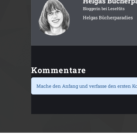
Helgas Bücherp
Bloggerin bei LeseHits
Helgas Bücherparadies
Kommentare
Mache den Anfang und verfasse den ersten K