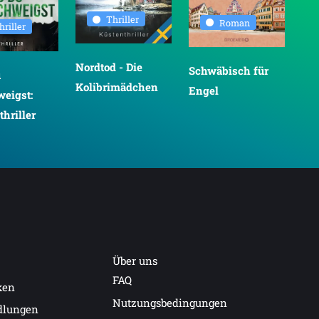
Thriller
Roman
hriller
Nordtod - Die
Schwäbisch für
Der
u
Kolibrimädchen
Engel
Hu
weigst:
Gar
hriller
Über uns
FAQ
ken
Nutzungsbedingungen
dlungen