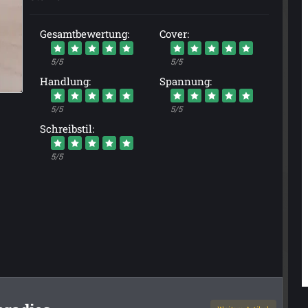
Gesamtbewertung:
Cover:
5/5
5/5
Handlung:
Spannung:
5/5
5/5
Schreibstil:
5/5