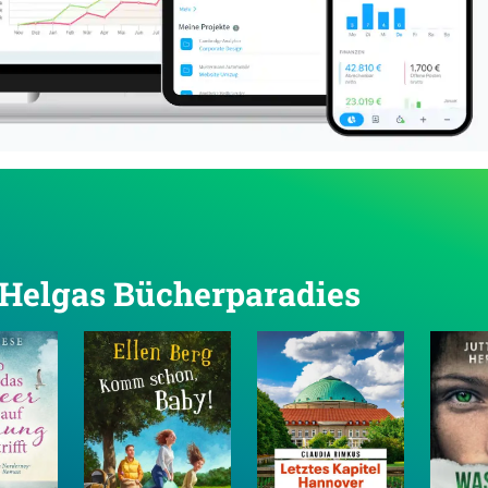
n Helgas Bücherparadies