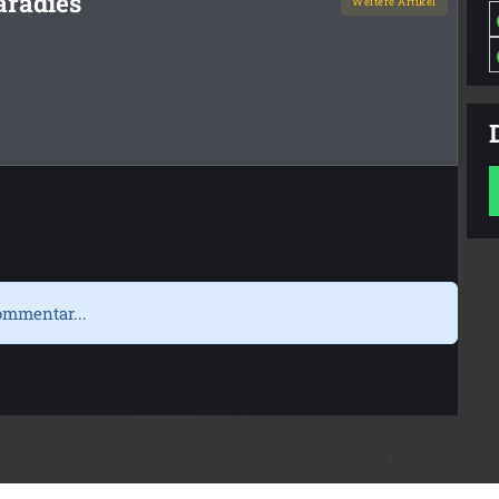
aradies
Weitere Artikel
ommentar...