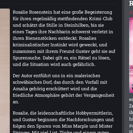
R
Rosalie Rosenstein hat eine große Begeisterung
K
für ihren regelmäßig stattfindenden Krimi-Club
und schätzt die Stille in Steinhilben, bis sie
eines Tages ihre Nachbarin schwerst verletzt in
ihren Bienenstöcken entdeckt. Rosalies
kriminalistischer Instinkt wird geweckt, und
zusammen mit ihrem Freund Gustav geht sie auf
Spurensuche. Dabei gilt es, ein Rätsel zu lösen,
und die Situation wird auch gefährlich.
Der Autor entführt uns in ein malerisches
schwäbisches Dorf, das durch den Vorfall mit
Amalia gehörig erschüttert wird und die
friedliche Atmosphäre gehört der Vergangenheit
e
an.
Z
i
Rosalie, die leidenschaftliche Hobbyermittlerin,
h
und Gustav beginnen die Nachforschungen und
z
folgen den Spuren von Miss Marple und Mister
H
Stringer. Mit viel List, Tücke und einem guten