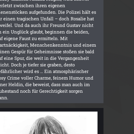
erletzt zwischen ihren eigenen
ienenstöcken aufgefunden. Die Polizei hält es
ür einen tragischen Unfall – doch Rosalie hat
weifel. Und da auch ihr Freund Gustav nicht
n ein Unglück glaubt, beginnen die beiden,
uf eigene Faust zu ermitteln. Mit
artnäckigkeit, Menschenkenntnis und einem
einen Gespür für Geheimnisse stoßen sie bald
uf eine Spur, die weit in die Vergangenheit
eicht. Doch je tiefer sie graben, desto
efährlicher wird es … Ein atmosphärischer
osy Crime voller Charme, feinem Humor und
iner Heldin, die beweist, dass man auch im
uhestand noch für Gerechtigkeit sorgen
ann.