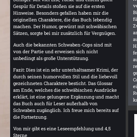
v
Gespür für Details stoßen sie auf die ersten
B
Hinweise. Besonders gefallen haben mir die
f
originellen Charaktere, die das Buch lebendig
Z
machen. Der Humor, gewürzt mit schwäbischen
a
Sätzen, sorgte bei mir zusätzlich für Vergnügen.
a
Auch die bekannten Schwaben-Cops sind mit
H
von der Partie und erweisen sich nicht
f
unbedingt als große Unterstützung.
a
r
Fazit: Dies ist ein sehr unterhaltsamer Krimi, der
g
durch seinen humorvollen Stil und die liebevoll
C
gezeichneten Charaktere besticht. Das Glossar
e
am Ende, welches die schwäbischen Ausdrücke
R
erklärt, ist eine gelungene Ergänzung und macht
k
das Buch auch für Leser außerhalb von
Schwaben zugänglich. Ich freue mich bereits auf
die Fortsetzung.
Von mir gibt es eine Leseempfehlung und 4,5
Sterne