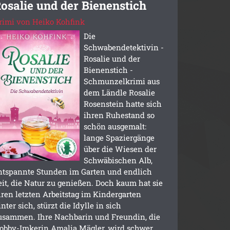
osalie und der Bienenstich
rimi von Heiko Kohfink
Die
Schwabendetektivin -
Rosalie und der
Bienenstich -
Schmunzelkrimi aus
dem Ländle Rosalie
Rosenstein hatte sich
ihren Ruhestand so
schön ausgemalt:
lange Spaziergänge
über die Wiesen der
Schwäbischen Alb,
ntspannte Stunden im Garten und endlich
eit, die Natur zu genießen. Doch kaum hat sie
hren letzten Arbeitstag im Kindergarten
inter sich, stürzt die Idylle in sich
usammen. Ihre Nachbarin und Freundin, die
obby-Imkerin Amalia Mägler, wird schwer