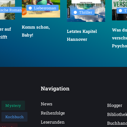
Liebesroman
rische Romane
T
Thriller
Komm schon,
r auf
Was d
Letztes Kapitel
Baby!
ifft
versch
Hannover
Psychot
Navigation
News
Blogger
Mystery
Reihenfolge
Bibliothe
Kochbuch
Leserunden
Buchhan