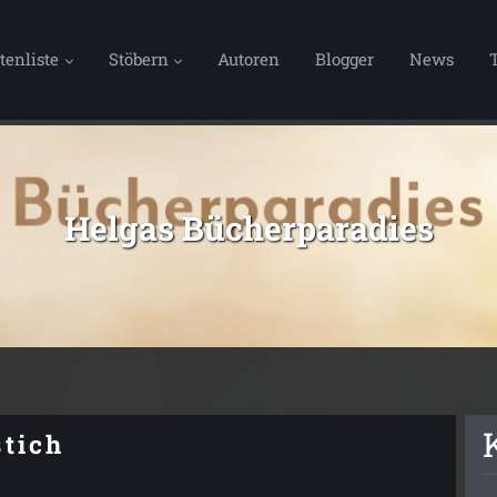
tenliste
Stöbern
Autoren
Blogger
News
Helgas Bücherparadies
stich