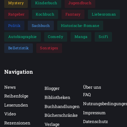
Mystery
Kinderbuch
Jugendbuch
Ratgeber
Kochbuch
Fantasy
Liebesroman
Politik
Sachbuch
Historische-Romane
Autobiographie
Comedy
Manga
SciFi
Belletristik
Sonstiges
Navigation
News
Über uns
Blogger
FAQ
Reihenfolge
Bibliotheken
Nutzungsbedingunge
Leserunden
Buchhandlungen
Impressum
Video
Bücherschränke
Datenschutz
Rezensionen
Verlage