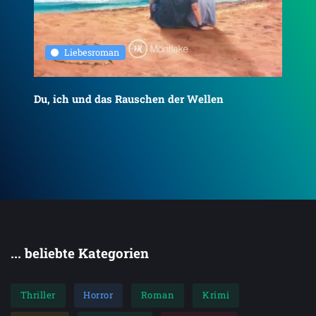
Liebesroman
Du, ich und das Rauschen der Wellen
To
... beliebte Kategorien
Thriller
Horror
Roman
Krimi