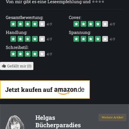
Von mir gibt es eine Leseempfehlung und ⭐⭐⭐⭐
Gesamtbewertung:
Cover:
4/5
4/5
Handlung:
Spannung:
4/5
4/5
Schreibstil:
4/5
Gefällt mir (0)
Jetzt kaufen auf
Helgas
Weitere Artikel
Bücherparadies