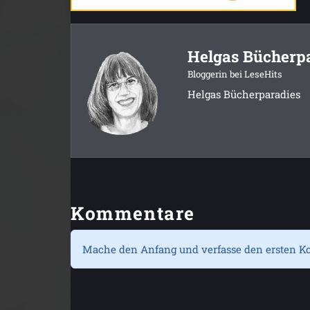
Helgas Bücherp
Bloggerin bei LeseHits
Helgas Bücherparadies
Kommentare
Mache den Anfang und verfasse den ersten K