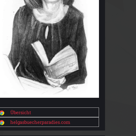
Übersicht
helgasbuecherparadies.com