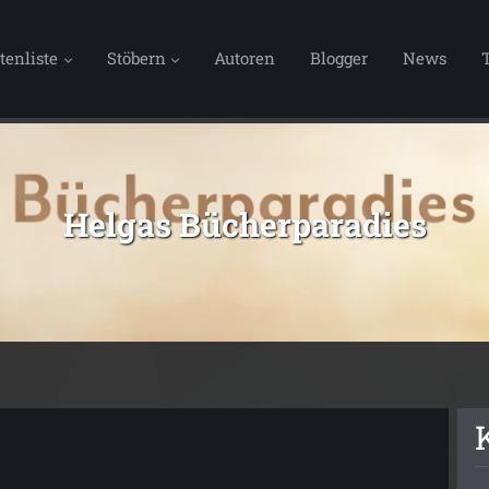
tenliste
Stöbern
Autoren
Blogger
News
Helgas Bücherparadies