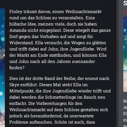
Finley träumt davon, einen Weihnachtsmarkt
L
rund um das Schloss zu veranstalten. Eine
hübsche Idee, meinen viele, doch sie haben
Amanda nicht eingeplant. Diese wiegelt das ganze
Dorf gegen das Vorhaben auf und sorgt für
Widerstand. Ella versucht, die Wogen zu glätten
und trifft dabei auf John, ihre Jugendliebe. Wird
der Markt am Ende stattfinden, und können Ella
und John nach all den Jahren zueinander
finden?
Dies ist der dritte Band der Reihe, der erneut nach
Skye entführt. Dieses Mal steht Ella im
Mittelpunkt, die ihre Jugendliebe wieder trifft und
dabei werden die Schmetterlinge im Bauch neu
B
entfacht. Die Vorbereitungen für den
A
Weihnachtsmarkt auf dem Schloss gestalten sich
E
jedoch als herausfordernd, da unerwartete
z
Probleme auftauchen. Schön ist auch, dass
a