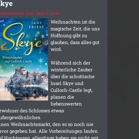
Skye
iebesroman von Jani Friese
Weihnachten ist die
magische Zeit, die uns
Hoffnung gibt zu
glauben, dass alles gut
wird.
Während sich der
winterliche Zauber
über die schottische
Insel Skye und
Culloch-Castle legt,
planen die
liebenswerten
ewohner des Schlosses etwas
ußergewöhnliches.
inen Weihnachtsmarkt, den es so noch nie
uvor gegeben hat. Alle Vorbereitungen laufen
uf Hochtouren, allerdings haben sie nicht mit