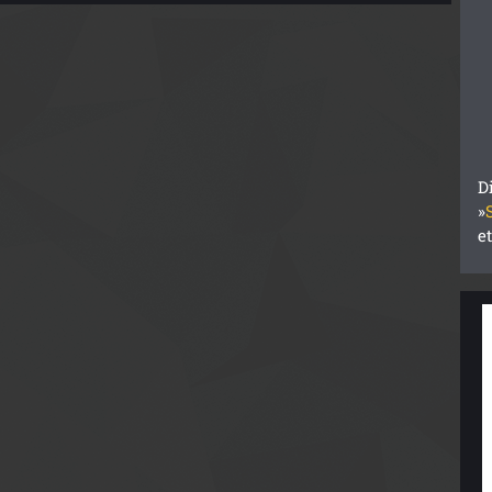
D
»
e