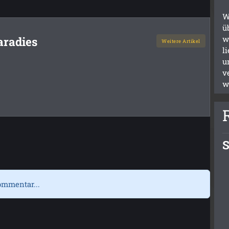
W
ü
w
aradies
Weitere Artikel
l
u
v
w
S
ommentar...