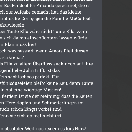
er Bäckerstochter Amanda gerechnet, die es
ich zur Aufgabe gemacht hat, das kleine
chottische Dorf gegen die Familie McCulloch
ufzuwiegeln.
ber Tante Ella wäre nicht Tante Ella, wenn
ie sich davon einschüchtern lassen würde.
in Plan muss her!
och was passiert, wenn Amors Pfeil diesen
urchkreuzt?
ls Ella zu allem Überfluss auch noch auf ihre
ugendliebe John trifft, ist das
eihnachtschaos perfekt. Für
efühlsduseleien bleibt keine Zeit, denn Tante
lla hat eine wichtige Mission!
ußerdem ist sie der Meinung, dass die Zeiten
on Herzklopfen und Schmetterlingen im
auch schon längst vorbei sind.
enn sie sich da mal nicht irrt ...
in absoluter Weihnachtsgenuss fürs Herz!