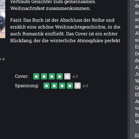
vertraute Gesichter zum gemeinsamen
d
Weihnachtsfest zusammenkommen.
s
s
Fazit: Das Buch ist der Abschluss der Reihe und
a
erzählt eine schöne Weihnachtsgeschichte, in die
A
auch Romantik einfließt. Das Cover ist ein echter
s
Blickfang, der die winterliche Atmosphäre perfekt
E
D
⭐⭐⭐
d
A
J
Cover:
4/5
W
Spannung:
4/5
G
E
A
v
B
W
E