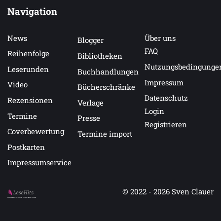
Navigation
News
Über uns
Blogger
FAQ
Reihenfolge
Bibliotheken
Nutzungsbedingunge
Leserunden
Buchhandlungen
Impressum
Video
Bücherschränke
Datenschutz
Rezensionen
Verlage
Login
Termine
Presse
Registrieren
Coverbewertung
Termine import
Postkarten
Impressumservice
© 2022 - 2026
Sven Clauer
Auf LeseHits.de findest Du die besten Bücher.