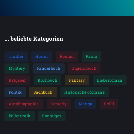
... beliebte Kategorien
Thriller
Horror
Roman
Krimi
Mystery
Kinderbuch
Jugendbuch
Ratgeber
Kochbuch
Fantasy
Liebesroman
Politik
Sachbuch
Historische-Romane
Autobiographie
Comedy
Manga
SciFi
Belletristik
Sonstiges