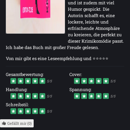
und ist zudem mit viel
Humor gespickt. Die
Autorin schafft es, eine
lockere, leichte und
erfrischende Atmosphäre
zu kreieren, die perfekt zu
dieser Krimikomödie passt.
Ich habe das Buch mit großer Freude gelesen.
Von mir gibt es eine Leseempfehlung und ⭐⭐⭐⭐⭐
Gesamtbewertung:
Cover:
5/5
5/5
Handlung:
Spannung:
5/5
5/5
Schreibstil:
5/5
Gefällt mir (0)