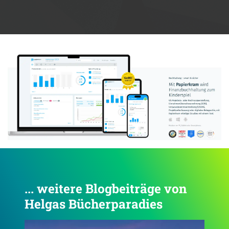
Anzeige:
... weitere Blogbeiträge von
Helgas Bücherparadies