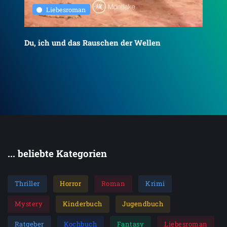
Liebesroman
Du, ich und das Rauschen der Wellen
To
... beliebte Kategorien
Thriller
Horror
Roman
Krimi
Mystery
Kinderbuch
Jugendbuch
Ratgeber
Kochbuch
Fantasy
Liebesroman