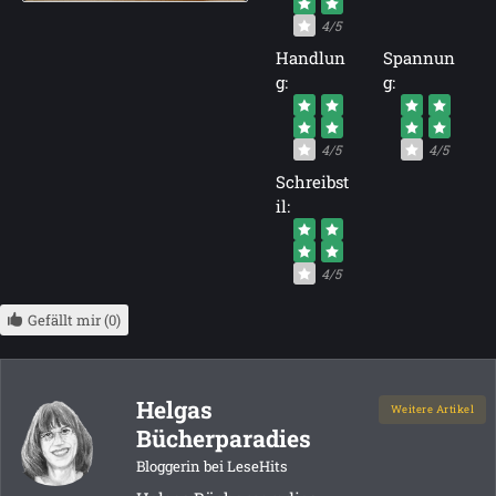
4/5
Handlun
Spannun
g:
g:
4/5
4/5
Schreibst
il:
4/5
Gefällt mir (0)
Helgas
Weitere Artikel
Bücherparadies
Bloggerin bei LeseHits