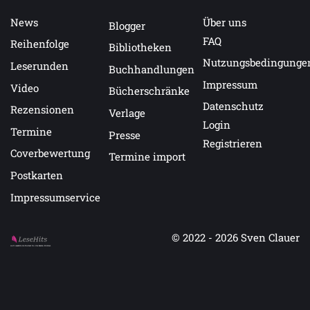
News
Über uns
Blogger
FAQ
Reihenfolge
Bibliotheken
Nutzungsbedingunge
Leserunden
Buchhandlungen
Impressum
Video
Bücherschränke
Datenschutz
Rezensionen
Verlage
Login
Termine
Presse
Registrieren
Coverbewertung
Termine import
Postkarten
Impressumservice
© 2022 - 2026
Sven Clauer
Auf LeseHits.de findest Du die besten Bücher.