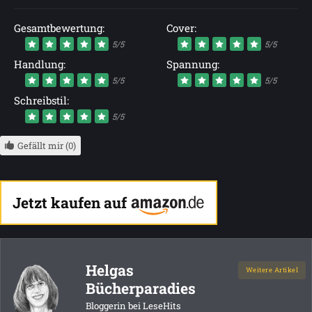
Gesamtbewertung:
Cover:
5/5
5/5
Handlung:
Spannung:
5/5
5/5
Schreibstil:
5/5
Gefällt mir (0)
Jetzt kaufen auf
Helgas
Weitere Artikel
Bücherparadies
Bloggerin bei LeseHits