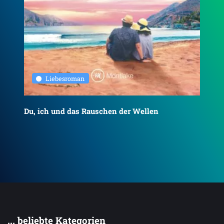
Liebesroman
Du, ich und das Rauschen der Wellen
To
... beliebte Kategorien