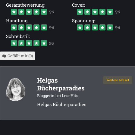
Gesamtbewertung:
Cover:
5/5
5/5
Handlung:
Spannung:
5/5
5/5
Schreibstil:
5/5
Gefällt mir (0)
Helgas
Weitere Artikel
Bücherparadies
Bloggerin bei LeseHits
Helgas Bücherparadies