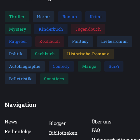
Thriller
Horror
Roman
Krimi
Mystery
Kinderbuch
Jugendbuch
Ratgeber
Kochbuch
Fantasy
Liebesroman
Politik
Sachbuch
Historische-Romane
Autobiographie
Comedy
Manga
SciFi
Belletristik
Sonstiges
Navigation
News
Über uns
Blogger
FAQ
Reihenfolge
Bibliotheken
Nutzungsbedingunge