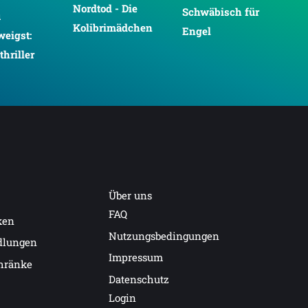
Nordtod - Die
Schwäbisch für
Der
u
Kolibrimädchen
Engel
Hu
weigst:
Gar
hriller
Über uns
FAQ
ken
Nutzungsbedingungen
dlungen
Impressum
hränke
Datenschutz
Login