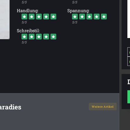
5/5
5/5
Handlung:
Spannung:
5/5
5/5
Schreibstil:
5/5
aradies
Weitere Artikel