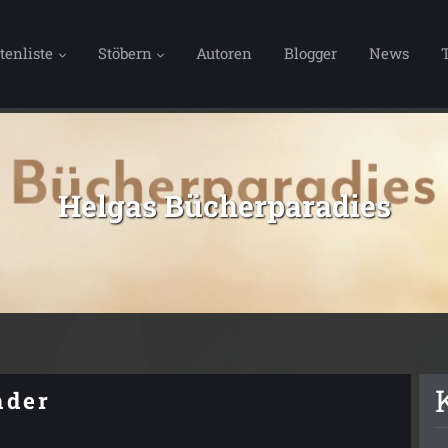
tenliste
Stöbern
Autoren
Blogger
News
Helgas Bücherparadies
nder