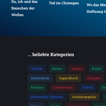
Du, ich und das
Tod im Chiemgau
Wo das Mee
Rauschen der
Hoffnung tr
Wellen
... beliebte Kategorien
Thriller
Horror
Roman
Krimi
Kinderbuch
Jugendbuch
Ratgeber
Fantasy
Liebesroman
Politik
S
Historische-Romane
Autobiographie