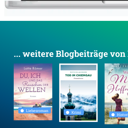
... weitere Blogbeiträge vo
Liebesroman
Krimi
Histo