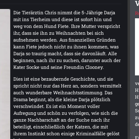
V
Die Tierärztin Chris nimmt die 5-Jährige Darja
R
mit ins Tierheim und diese ist sofort hin und
weg von dem Hund Fiete. Ihre Mutter verspricht
ihr, dass sie ihn zu Weihnachten bei sich
aufnehmen werden. Aus finanziellen Gründen
kann Fiete jedoch nicht zu ihnen kommen, was
Darja so traurig macht, dass sie davonläuft. Alle
beginnen, nach ihr zu suchen, darunter auch der
Kater Socke und seine Freundin Clooney.
Dies ist eine bezaubernde Geschichte, und sie
v
spricht nicht nur das Herz an, sondern vermittelt
H
auch wunderbare Weihnachtsstimmung. Das
H
Drama beginnt, als die kleine Darja plötzlich
g
verschwindet. Es ist ein Moment voller
S
Aufregung und schön zu verfolgen, wie sich die
z
ganze Nachbarschaft an der Suche nach ihr
d
beteiligt, einschließlich der Katzen, die mit
ihrem Instinkt schon einige Kriminalfälle gelöst
E