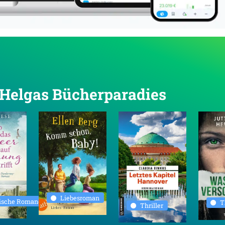
n Helgas Bücherparadies
Liebesroman
rische Romane
T
Thriller