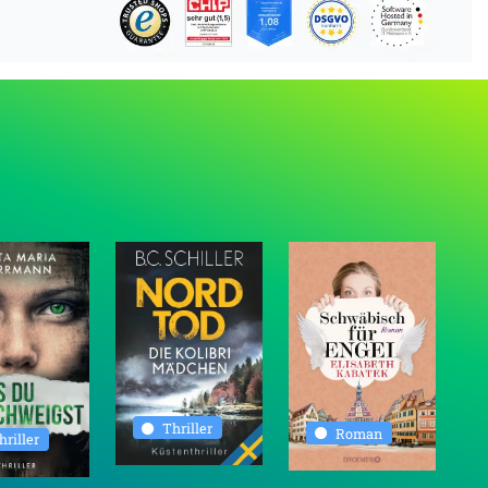
Thriller
Roman
hriller