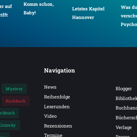
Komm schon,
r auf
Was d
Letztes Kapitel
Baby!
ifft
versch
Hannover
Psychot
Navigation
News
Blogger
Mystery
Reihenfolge
Bibliothe
Kochbuch
Leserunden
Buchhan
achbuch
Video
Büchersc
Comedy
Rezensionen
Verlage
Termine
Presse