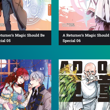
eturner's Magic Should Be
A Returner's Magic Should
ial 05
Special 06
4.7