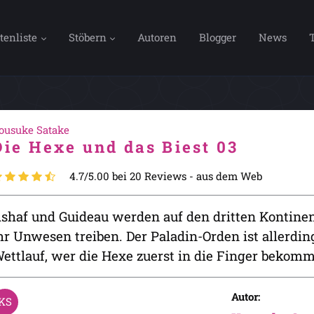
tenliste
Stöbern
Autoren
Blogger
News
ousuke Satake
Die Hexe und das Biest 03
4.7/5.00 bei 20 Reviews -
aus dem Web
shaf und Guideau werden auf den dritten Kontinent
hr Unwesen treiben. Der Paladin-Orden ist allerdin
ettlauf, wer die Hexe zuerst in die Finger bekomm
Autor: