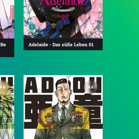
 Be
Adelaide - Das süße Leben 01
4.6
4.6