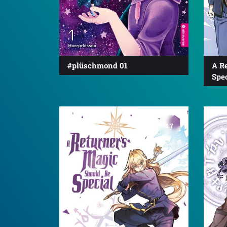
#plüschmond 01
A R
Spec
4.7