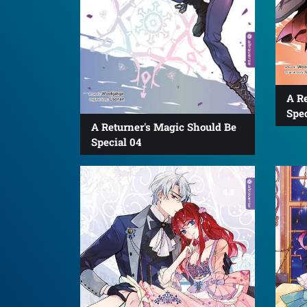
A R
Spec
A Returner's Magic Should Be
Special 04
4.8