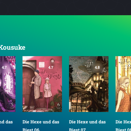
, Kousuke
4.7
4.7
4.8
nd das
Die Hexe und das
Die Hexe und das
Die He
Biest 06
Biest 07
Biest 0