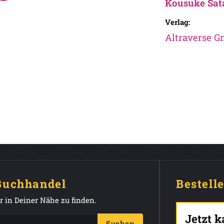
Kousuke Sat
Verlag:
Altraverse 
 Buchhandel
Bestell
 in Deiner Nähe zu finden.
Jetzt 
Suchen