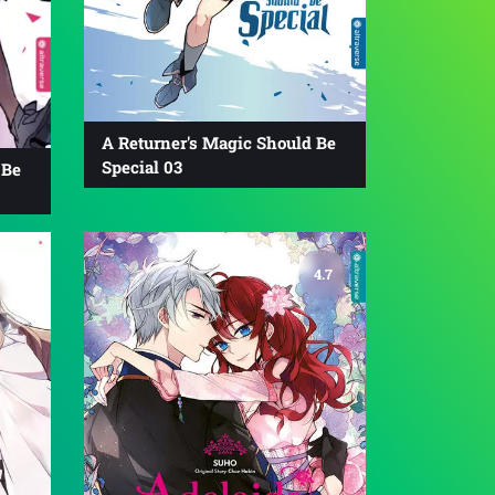
A Returner's Magic Should Be
Special 03
 Be
4.8
4.7