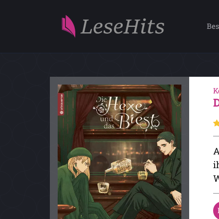
Bes
K
A
i
W