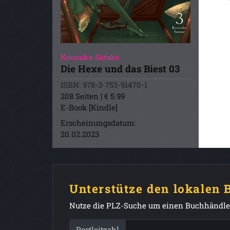
Kousuke Satake
Die Hexe und das Biest 03
ISBN: 978-3-753-91470-1
208 Seiten | € 5.99
E-Book [Kindle]
Erscheinungsdatum:
20.02.2023
Unterstütze den lokalen
Nutze die PLZ-Suche um einen Buchhändler
Postleitzahl