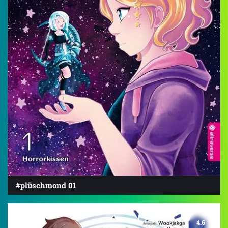
#plüschmond 01
4.6