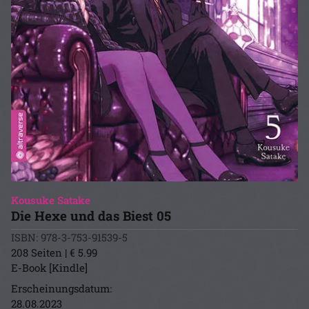
Kousuke Satake
Die Hexe und das Biest 05
ISBN: 978-3-753-91539-5
208 Seiten | € 5.99
E-Book [Kindle]
Erscheinungsdatum:
28.08.2023