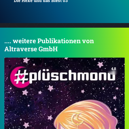
Die Hexe und das Biest 04
Die
.... weitere Publikationen von
Altraverse GmbH
4.8