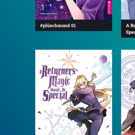
#plüschmond 01
A R
Spec
4.7