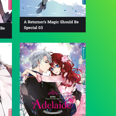
A Returner's Magic Should Be
Special 03
 Be
4.8
4.7