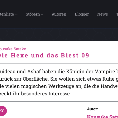
tenliste
Stöbern
Autoren
Blogger
News
ousuke Satake
Die Hexe und das Biest 09
uideau und Ashaf haben die Königin der Vampire
urück zur Oberfläche. Sie wollen sich etwas Ruhe 
ie vielen magischen Werkzeuge an, die die Handwe
eckt ihr besonderes Interesse …
Autor:
Kousuke Sat