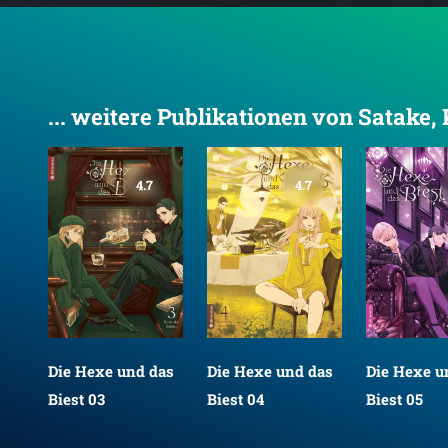
... weitere Publikationen von Satake
4.7
4.7
as
Die Hexe und das
Die Hexe und das
Die Hexe u
Biest 03
Biest 04
Biest 05