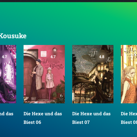
, Kousuke
4.7
4.7
4.8
nd das
Die Hexe und das
Die Hexe und das
Die He
Biest 06
Biest 07
Biest 0