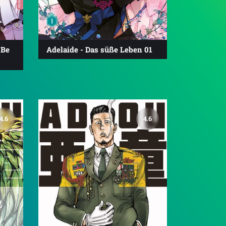
 Be
Adelaide - Das süße Leben 01
4.6
4.6