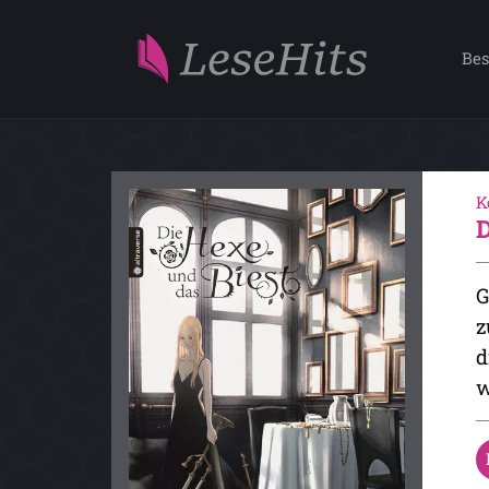
Bes
K
G
z
d
w