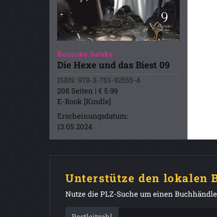
Kousuke Satake
Die Hexe und das Biest 09
ISBN: 978-3-753-92555-4
208 Seiten | € 5.99
E-Book [Kindle]
Erscheinungsdatum:
13.05.2024
Unterstütze den lokalen
Nutze die PLZ-Suche um einen Buchhändler
Postleitzahl