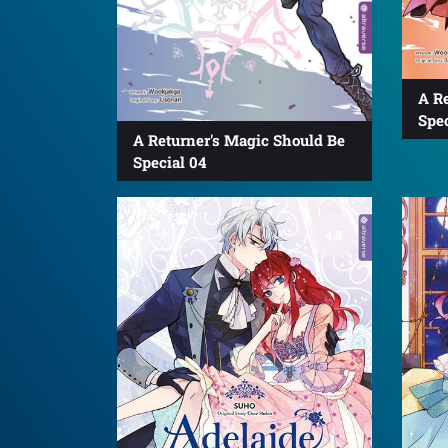
A R
Spec
A Returner's Magic Should Be
Special 04
4.8