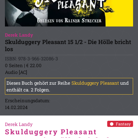
Derek Landy
Skulduggery Pleasant 15 1/2 - Die Hölle bricht
los
ISBN: 978-3-966-32086-3
0 Seiten | € 22.00
Audio [AC]
Dieses Buch gehört zur Reihe
Skulduggery Pleasant
und
enthält ca. 2 Folgen.
Erscheinungsdatum:
14.02.2024
Derek Landy
Fantasy
Skulduggery Pleasant