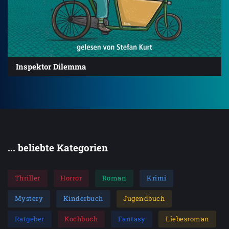
Inspektor Dilemma
... beliebte Kategorien
Thriller
Horror
Roman
Krimi
Mystery
Kinderbuch
Jugendbuch
Ratgeber
Kochbuch
Fantasy
Liebesroman