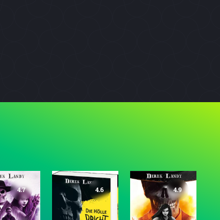
4.7
4.6
4.9