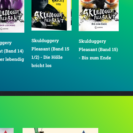
Skulduggery
Skulduggery
ggery
Sk
Pleasant (Band 15
Pleasant (Band 15)
t (Band 14)
Ple
1/2) - Die Hölle
- Bis zum Ende
der lebendig
- N
bricht los
Ko