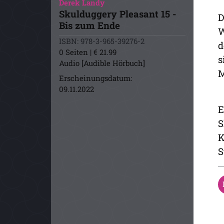
Derek Landy
Skulduggery Pleasant 15 -
D
Bis zum Ende
W
ISBN: 978-3-965-39276-2
d
0 Seiten | € 21.99
s
Audio [Audible Hörbuch]
M
Erscheinungsdatum:
09.11.2022
E
S
K
S