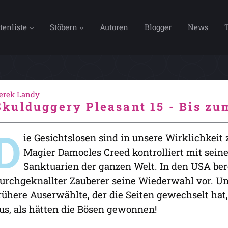
tenliste
Stöbern
Autoren
Blogger
News
erek Landy
Skulduggery Pleasant 15 - Bis zu
D
ie Gesichtslosen sind in unsere Wirklichkeit
Magier Damocles Creed kontrolliert mit seine
Sanktuarien der ganzen Welt. In den USA bere
urchgeknallter Zauberer seine Wiederwahl vor. Un
rühere Auserwählte, der die Seiten gewechselt hat, 
us, als hätten die Bösen gewonnen!