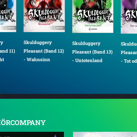
ry
Skulduggery
Skulduggery
Skuldu
and 11)
Pleasant (Band 12)
Pleasant (Band 13)
Pleasan
ht
- Wahnsinn
- Untotenland
- Tot o
on HÖRCOMPANY