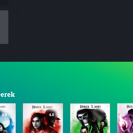
Derek
4.8
4.8