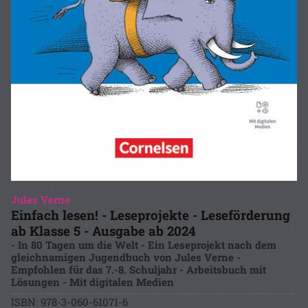
Jules Verne
Einfach lesen! - Leseprojekte - Leseförderung
ab Klasse 5 - Ausgabe ab 2024
- In 80 Tagen um die Welt - Ein Leseprojekt nach dem
gleichnamigen Jugendbuch von Jules Verne -
Empfohlen für das 7.-8. Schuljahr - Arbeitsbuch mit
Lösungen - Mit digitalen Medien
ISBN: 978-3-060-61071-6