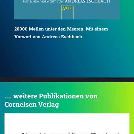
Around the Moon: Englisch Lektüre A2 - B2
Aro
.... weitere Publikationen von
Cornelsen Verlag
4.4