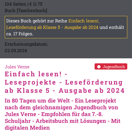
104 Seiten | € 11.75
Buch [Taschenbuch]
Dieses Buch gehört zur Reihe
Einfach lesen!,
Leseförderung ab Klasse 5 - Ausgabe ab 2024
und enthält
ca. 17 Folgen.
Erscheinungsdatum:
02.09.2024
Jules Verne
Jugendbuch
Einfach lesen! -
Leseprojekte - Leseförderung
ab Klasse 5 - Ausgabe ab 2024
In 80 Tagen um die Welt - Ein Leseprojekt
nach dem gleichnamigen Jugendbuch von
Jules Verne - Empfohlen für das 7.-8.
Schuljahr - Arbeitsbuch mit Lösungen - Mit
digitalen Medien