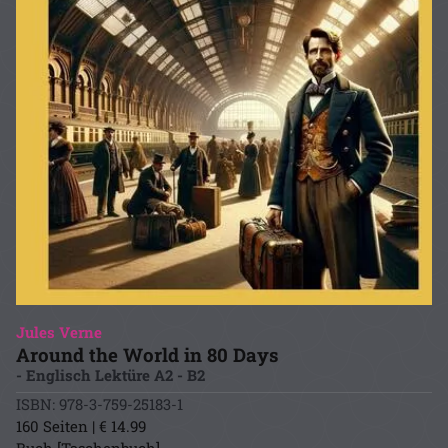
Jules Verne
Around the World in 80 Days
- Englisch Lektüre A2 - B2
ISBN: 978-3-759-25183-1
160 Seiten | € 14.99