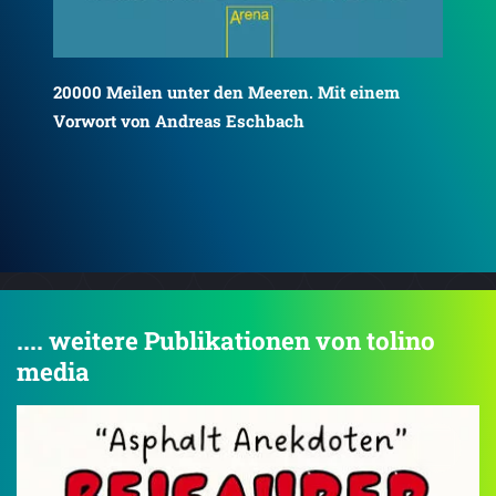
Die
.... weitere Publikationen von tolino
media