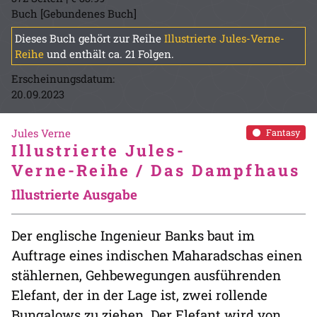
Buch [Gebundenes Buch]
Dieses Buch gehört zur Reihe
Illustrierte Jules-Verne-
Reihe
und enthält ca. 21 Folgen.
Erscheinungsdatum:
20.09.2023
Jules Verne
Fantasy
Illustrierte Jules-
Verne-Reihe / Das Dampfhaus
Illustrierte Ausgabe
Der englische Ingenieur Banks baut im
Auftrage eines indischen Maharadschas einen
stählernen, Gehbewegungen ausführenden
Elefant, der in der Lage ist, zwei rollende
Bungalows zu ziehen. Der Elefant wird von