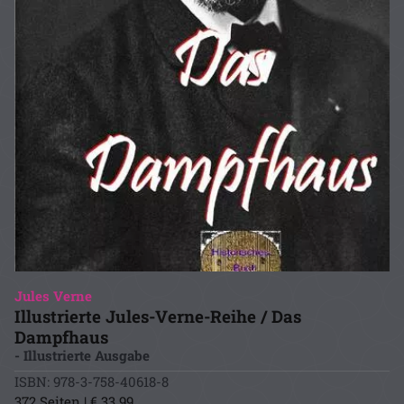
Jules Verne
Illustrierte Jules-Verne-Reihe / Das
Dampfhaus
- Illustrierte Ausgabe
ISBN: 978-3-758-40618-8
372 Seiten | € 33.99