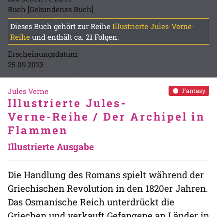
Buch [Gebundenes Buch]
Dieses Buch gehört zur Reihe
Illustrierte Jules-Verne-
Reihe
und enthält ca. 21 Folgen.
Erscheinungsdatum:
25.09.2023
Jules Verne
Fantasy
Illustrierte Jules-
Verne-Reihe / Der Archipel in
Flammen
Illustrierte Ausgabe
Die Handlung des Romans spielt während der
Griechischen Revolution in den 1820er Jahren.
Das Osmanische Reich unterdrückt die
Griechen und verkauft Gefangene an Länder in