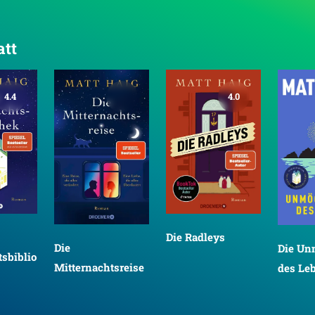
att
4.4
4.0
Die Radleys
Die
Die Un
sbiblio
Mitternachtsreise
des Le