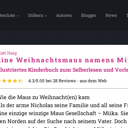
tenliste
Stöbern
Autoren
Blogger
News
att Haig
Eine Weihnachtsmaus namens Mi
llustriertes Kinderbuch zum Selberlesen und Vorl
4.3/5.00 bei 28 Reviews -
aus dem Web
ie die Maus zu Weihnacht(en) kam
ls der arme Nicholas seine Familie und all seine F
ine einzige winzige Maus Gesellschaft – Miika. Sie 
en Norden auf der Suche nach seinem Vater. Doch 