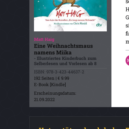
s
H
G
s
f
Matt Haig
m
Eine Weihnachtsmaus
namens Miika
- Illustriertes Kinderbuch zum
Selberlesen und Vorlesen ab 8
ISBN: 978-3-423-44637-2
192 Seiten | € 9.99
E-Book [Kindle]
Erscheinungsdatum:
21.09.2022