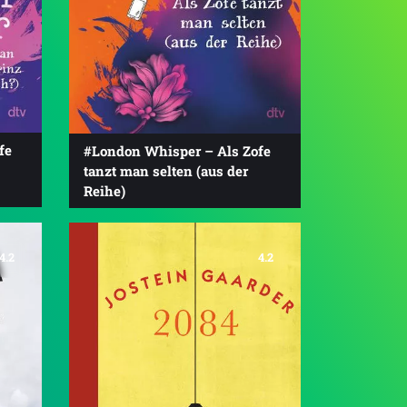
fe
#London Whisper – Als Zofe
tanzt man selten (aus der
Reihe)
4.2
4.2