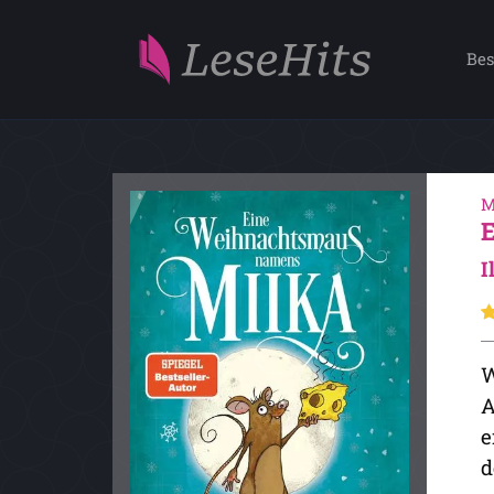
Bes
M
I
W
A
e
d