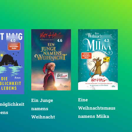
4.0
4.6
4.3
Eine
Ein Junge
Evi
möglichkeit
Weihnachtsmaus
namens
Mac
bens
namens Miika
Weihnacht