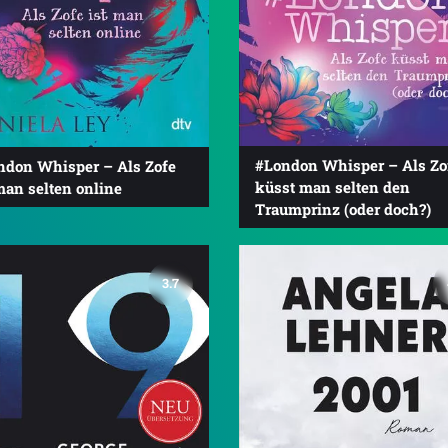
#London Whisper – Als Zo
ndon Whisper – Als Zofe
küsst man selten den
man selten online
Traumprinz (oder doch?)
3.7