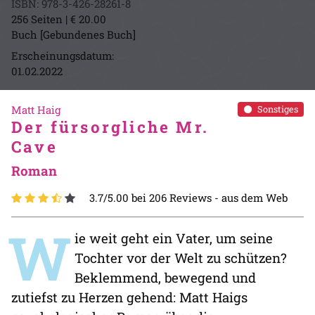
ISBN: 978-3-426-28261-8
256 Seiten | € 20.00
Buch [Gebundenes Buch]
Erscheinungsdatum:
01.02.2022
Matt Haig
Sonstiges
Der fürsorgliche Mr.
Cave
Roman
3.7/5.00 bei 206 Reviews -
aus dem Web
W
ie weit geht ein Vater, um seine
Tochter vor der Welt zu schützen?
Beklemmend, bewegend und
zutiefst zu Herzen gehend: Matt Haigs