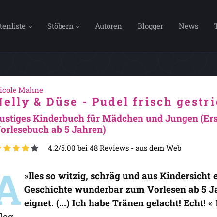
tenliste
Stöbern
Autoren
Blogger
News
icole Mahne
Nelly & Düse - Pudel frisch gestr
ustiges Kinderbuch für Mädchen und Jungen (Ers
orlesebuch ab 5 Jahren)
4.2/5.00 bei 48 Reviews -
aus dem Web
A
»
lles so witzig, schräg und aus Kindersicht e
Geschichte wunderbar zum Vorlesen ab 5 Ja
eignet. (...) Ich habe Tränen gelacht! Echt!
«
log