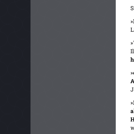
S
»
L
»
I
h
»
A
J
»
a
H
w