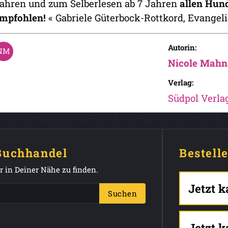
ahren und zum Selberlesen ab 7 Jahren
allen Hun
mpfohlen!
« Gabriele Güterbock-Rottkord, Evangeli
Autorin:
Nicole Mahn
Verlag:
Südpol Verl
 Buchhandel
Bestell
 in Deiner Nähe zu finden.
Jetzt 
Suchen
Jetzt 