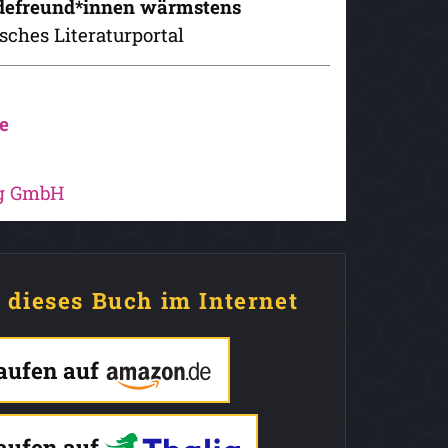
defreund*innen wärmstens
sches Literaturportal
e
ag GmbH
e dieses Buch im Internet
kaufen auf
kaufen auf