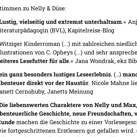
timmen zu Nelly & Düse:
Lustig, vielseitig und extremst unterhaltsam
.« An
iteraturpädagogin (BVL), Kapitelreise-Blog
Witziger Kinderroman (...) mit zahlreichen niedl
llustrationen von C. Opheys (...) und sehr ansprech
eiteres Lesefutter für alle
.« Jana Wondrak, ekz Bib
ein ganz besonders lustiges Leseerlebnis.
(…)
manc
benteuer direkt vor der Haustür
. Nicole Mahne li
anett Cernohuby, Janetts Meinung
Die liebenswerten Charaktere von Nelly und Max, 
benteuerliche Geschichte, neue Freundschaften, 
unde
machen die Geschichte zu einer Vorlesegesch
ie fortgeschrittenen Erstlesern gut gefallen wird. 