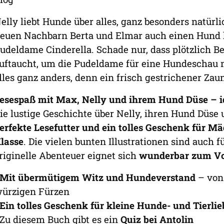
elly liebt Hunde über alles, ganz besonders natürlic
euen Nachbarn Berta und Elmar auch einen Hund 
udeldame Cinderella. Schade nur, dass plötzlich 
uftaucht, um die Pudeldame für eine Hundescha
lles ganz anders, denn ein frisch gestrichener Zaun
esespaß mit Max, Nelly und ihrem Hund Düse – id
ie lustige Geschichte über Nelly, ihren Hund Düs
erfekte Lesefutter und ein tolles Geschenk für Mä
lasse
. Die vielen bunten Illustrationen sind auch 
riginelle Abenteuer eignet sich
wunderbar zum Vo
Mit übermütigem Witz und Hundeverstand
– von
ürzigen Fürzen
Ein tolles Geschenk für kleine Hunde- und Tierli
 Zu diesem Buch gibt es ein
Quiz bei Antolin