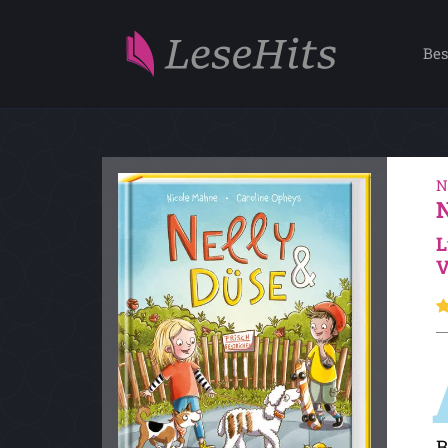
Bes
N
L
V
B