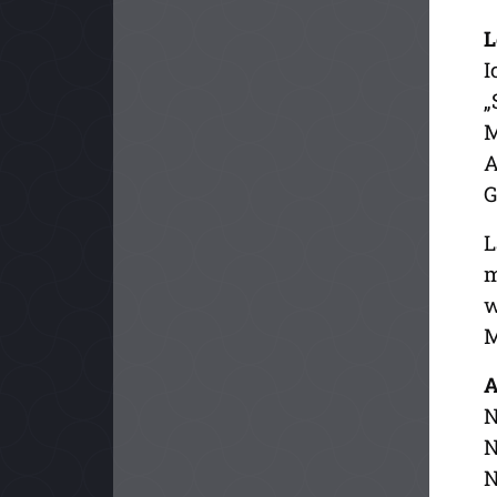
L
I
„
M
A
G
L
m
w
M
A
N
N
N