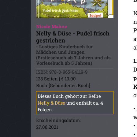
N
n
Nicole Mahne
P
Nelly & Düse - Pudel frisch
a
gestrichen
- Lustiges Kinderbuch für
a
Mädchen und Jungen
(Erstlesebuch ab 7 Jahren und als
L
Vorlesebuch ab 5 Jahren)
D
ISBN: 978-3-965-94119-9
p
128 Seiten | € 13.00
Buch [Gebundenes Buch]
K
o
Dieses Buch gehört zur Reihe
Nelly & Düse
und enthält ca. 4
•
Folgen.
w
Erscheinungsdatum:
•
27.08.2021
•