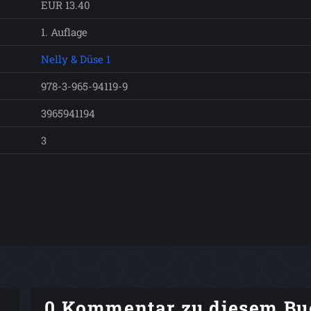
EUR 13.40
1. Auflage
Nelly & Düse 1
978-3-965-94119-9
3965941194
3
0 Kommentar zu diesem Bu