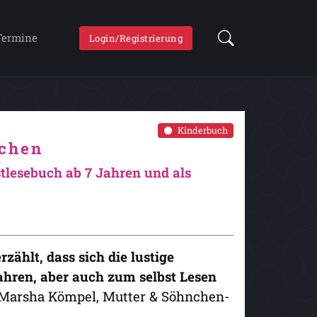
Termine
Login/Registrierung
Kinderbuch
ichen
tlesebuch ab 7 Jahren und als
rzählt, dass sich die lustige
hren, aber auch zum selbst Lesen
 Marsha Kömpel, Mutter & Söhnchen-