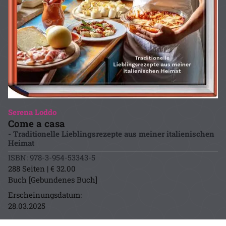
Serena Loddo
Come a casa
- Traditionelle Lieblingsrezepte aus meiner italienischen
Heimat
ISBN: 978-3-954-53343-5
288 Seiten | € 32.00
Buch [Gebundenes Buch]
Erscheinungsdatum:
28.03.2025