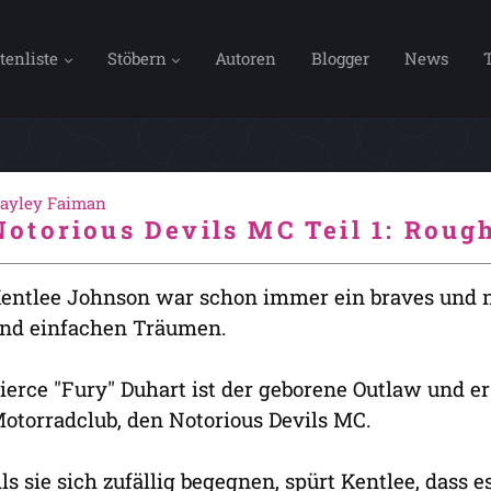
tenliste
Stöbern
Autoren
Blogger
News
ayley Faiman
Notorious Devils MC Teil 1: Rou
entlee Johnson war schon immer ein braves und 
nd einfachen Träumen.
ierce "Fury" Duhart ist der geborene Outlaw und er
otorradclub, den Notorious Devils MC.
ls sie sich zufällig begegnen, spürt Kentlee, dass 