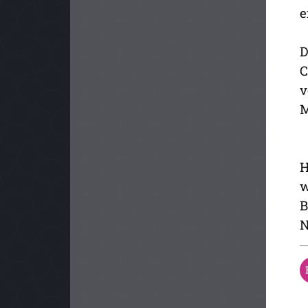
e
D
C
v
M
H
w
B
N