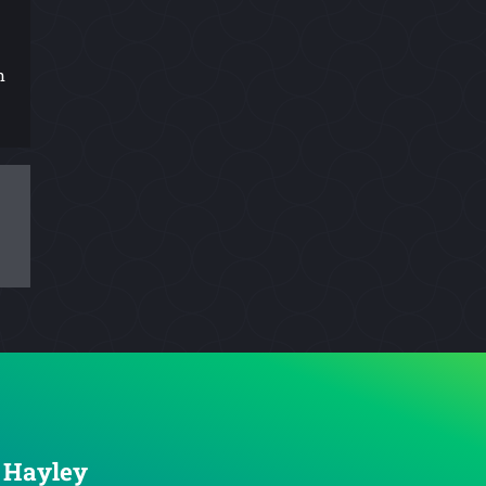
n
, Hayley