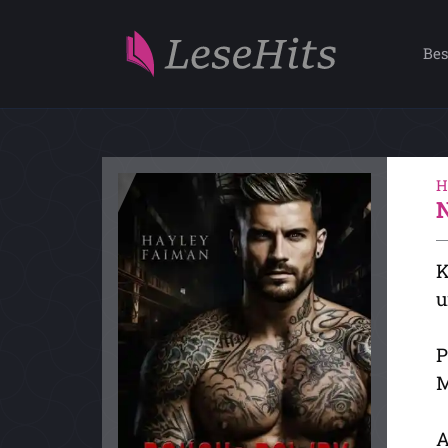
Bes
H
K
u
P
M
A