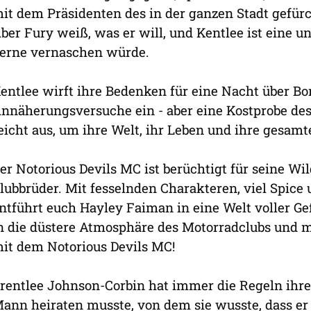
it dem Präsidenten des in der ganzen Stadt gefür
ber Fury weiß, was er will, und Kentlee ist eine un
erne vernaschen würde.
entlee wirft ihre Bedenken für eine Nacht über Bor
nnäherungsversuche ein - aber eine Kostprobe d
eicht aus, um ihre Welt, ihr Leben und ihre gesamte
er Notorious Devils MC ist berüchtigt für seine Wil
lubbrüder. Mit fesselnden Charakteren, viel Spic
ntführt euch Hayley Faiman in eine Welt voller G
n die düstere Atmosphäre des Motorradclubs und ma
it dem Notorious Devils MC!
rentlee Johnson-Corbin hat immer die Regeln ihrer 
ann heiraten musste, von dem sie wusste, dass e