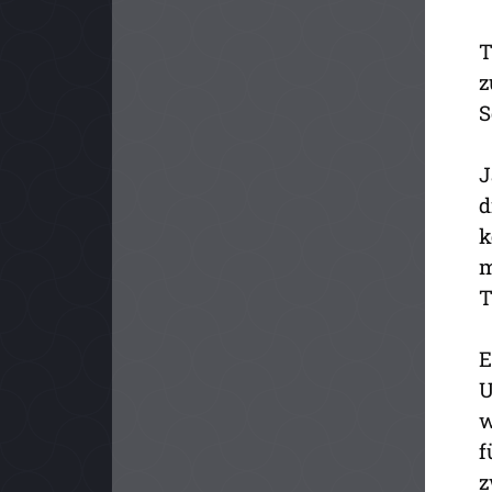
T
z
S
J
d
k
m
T
E
U
w
f
z