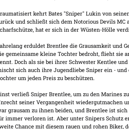
raumatisiert kehrt Bates "Sniper" Lukin von seine
urück und schließt sich dem Notorious Devils MC 
charfschütze, hat er sich in der Wüsten-Hölle verd
ahrelang erduldet Brentlee die Grausamkeit und Ge
ie gemeinsame kleine Tochter bedroht, flieht sie a
ennt. Doch als sie bei ihrer Schwester Kentlee un
ischt sich auch ihre Jugendliebe Sniper ein - und 
ochter um jeden Preis zu beschützen.
inst verließ Sniper Brentlee, um zu den Marines z
nrecht seiner Vergangenheit wiedergutmachen un
ar grausam zu ihnen beiden, und Brentlee ist sich s
ür immer verloren ist. Aber unter Snipers Schutz e
weite Chance mit diesem rauen und rohen Biker, de