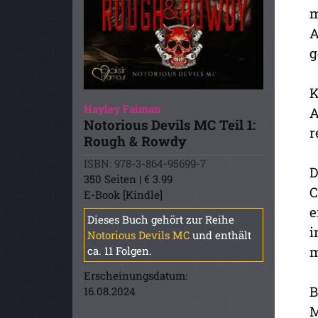
m
A
g
K
Hayley Faiman
A
Notorious Devils MC Teil 1:
r
Rough & Rowdy
ISBN: 978-3-864-95699-7
D
350 Seiten | € 3.99
C
E-Book [Kindle]
e
Dieses Buch gehört zur Reihe
i
Notorious Devils MC
und enthält
m
ca. 11 Folgen.
Erscheinungsdatum:
B
16.08.2024
M