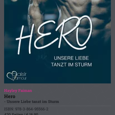
Hayley Faiman
Hero
- Unsere Liebe tanzt im Sturm
ISBN: 978-3-864-95566-2
420 Seiten | € 16.90