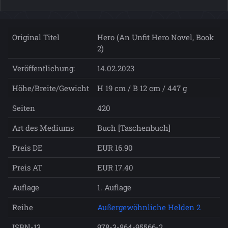
Original Titel
Hero (An Unfit Hero Novel, Book
2)
Veröffentlichung:
14.02.2023
Höhe/Breite/Gewicht
H 19 cm / B 12 cm / 447 g
Seiten
420
Art des Mediums
Buch [Taschenbuch]
Preis DE
EUR 16.90
Preis AT
EUR 17.40
Auflage
1. Auflage
Reihe
Außergewöhnliche Helden 2
ISBN-13
978-3-864-95566-2