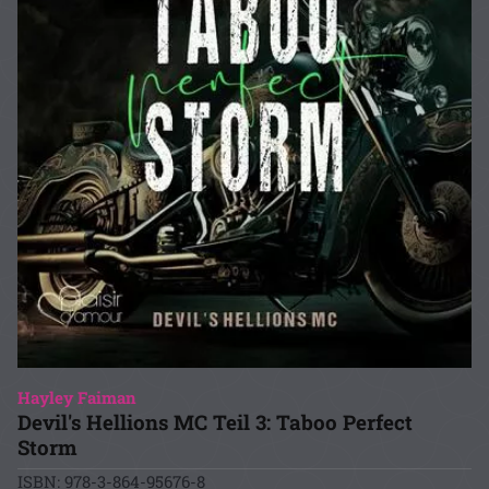
Hayley Faiman
Devil's Hellions MC Teil 3: Taboo Perfect
Storm
ISBN: 978-3-864-95676-8