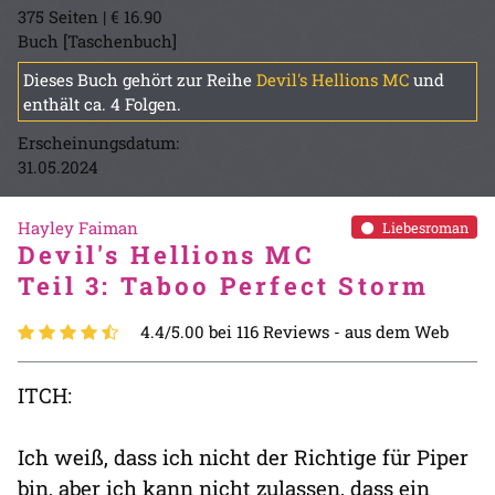
375 Seiten | € 16.90
Buch [Taschenbuch]
Dieses Buch gehört zur Reihe
Devil's Hellions MC
und
enthält ca. 4 Folgen.
Erscheinungsdatum:
31.05.2024
Hayley Faiman
Liebesroman
Devil's Hellions MC
Teil 3: Taboo Perfect Storm
4.4/5.00 bei 116 Reviews -
aus dem Web
ITCH:
Ich weiß, dass ich nicht der Richtige für Piper
bin, aber ich kann nicht zulassen, dass ein