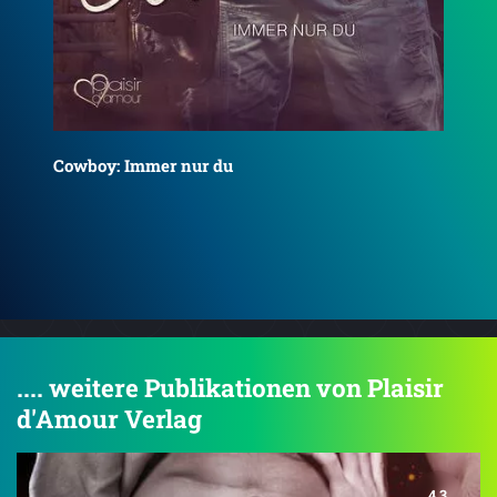
He
Fraud: Der Weg zurück zur Liebe
.... weitere Publikationen von Plaisir
d'Amour Verlag
4.3