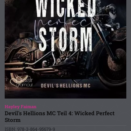
Hayley Faiman
Devil's Hellions MC Teil 4: Wicked Perfect
Storm
ISBN: 978-3-864-95679-9