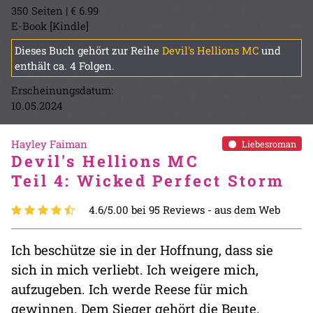
350 Seiten | € 6.99
E-Book [Kindle]
Dieses Buch gehört zur Reihe
Devil's Hellions MC
und
enthält ca. 4 Folgen.
Erscheinungsdatum:
10.05.2024
Hayley Faiman
Liebesroman
Devil's Hellions MC
Teil 4: Wicked Perfect Storm
4.6/5.00 bei 95 Reviews -
aus dem Web
Ich beschütze sie in der Hoffnung, dass sie
sich in mich verliebt. Ich weigere mich,
aufzugeben. Ich werde Reese für mich
gewinnen. Dem Sieger gehört die Beute.