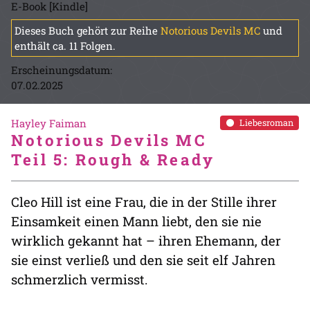
E-Book [Kindle]
Dieses Buch gehört zur Reihe
Notorious Devils MC
und
enthält ca. 11 Folgen.
Erscheinungsdatum:
07.02.2025
Hayley Faiman
Liebesroman
Notorious Devils MC
Teil 5: Rough & Ready
Cleo Hill ist eine Frau, die in der Stille ihrer
Einsamkeit einen Mann liebt, den sie nie
wirklich gekannt hat – ihren Ehemann, der
sie einst verließ und den sie seit elf Jahren
schmerzlich vermisst.