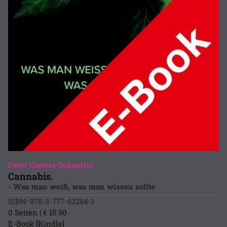
Peter Cremer-Schaeffer
Cannabis.
- Was man weiß, was man wissen sollte
ISBN: 978-3-777-63284-1
0 Seiten | € 15.90
E-Book [Kindle]