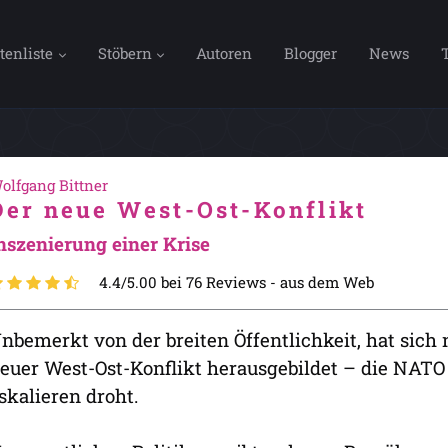
tenliste
Stöbern
Autoren
Blogger
News
olfgang Bittner
Der neue West-Ost-Konflikt
nszenierung einer Krise
4.4/5.00 bei 76 Reviews -
aus dem Web
nbemerkt von der breiten Öffentlichkeit, hat sich
euer West-Ost-Konflikt herausgebildet – die NATO
skalieren droht.