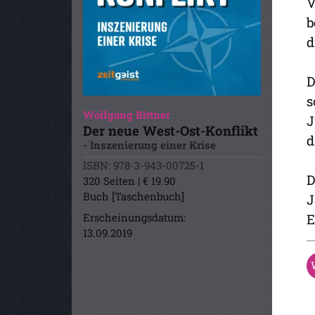
V
b
d
D
s
Wolfgang Bittner
J
Der neue West-Ost-Konflikt
d
- Inszenierung einer Krise
ISBN: 978-3-943-00725-1
D
320 Seiten | € 19.90
Buch [Taschenbuch]
J
Erscheinungsdatum:
E
13.09.2019