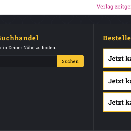
Verlag zeitge
 Buchhandel
Bestell
 in Deiner Nähe zu finden.
Jetzt 
Suchen
Jetzt 
Jetzt 