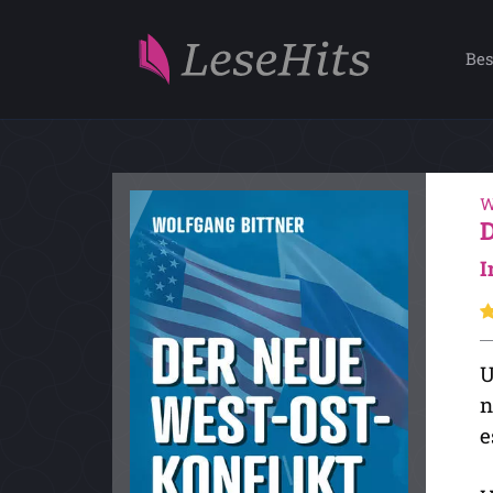
Bes
W
I
U
n
e