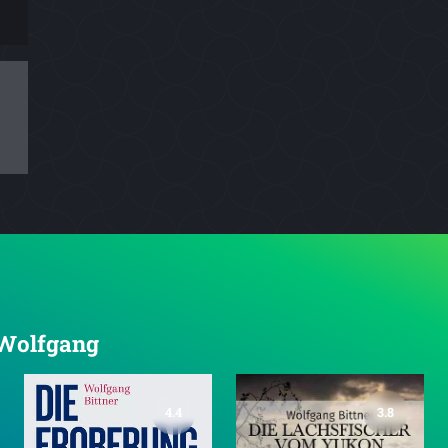
, Wolfgang
4.4
3.8