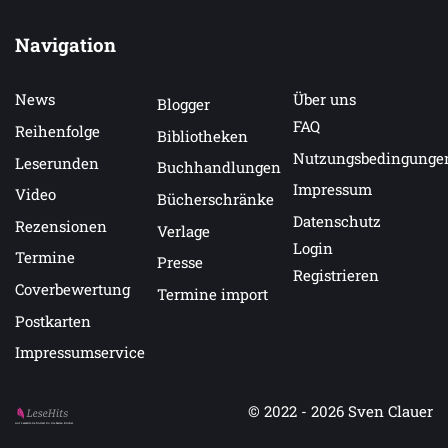
Navigation
News
Über uns
Blogger
FAQ
Reihenfolge
Bibliotheken
Nutzungsbedingunge
Leserunden
Buchhandlungen
Impressum
Video
Bücherschränke
Datenschutz
Rezensionen
Verlage
Login
Termine
Presse
Registrieren
Coverbewertung
Termine import
Postkarten
Impressumservice
© 2022 - 2026
Sven Clauer
Auf LeseHits.de findest Du die besten Bücher.