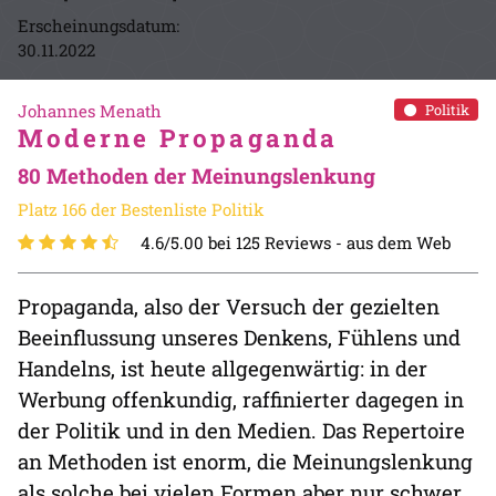
Erscheinungsdatum:
30.11.2022
Johannes Menath
Politik
Moderne Propaganda
80 Methoden der Meinungslenkung
Platz 166 der Bestenliste Politik
4.6/5.00 bei 125 Reviews -
aus dem Web
Propaganda, also der Versuch der gezielten
Beeinflussung unseres Denkens, Fühlens und
Handelns, ist heute allgegenwärtig: in der
Werbung offenkundig, raffinierter dagegen in
der Politik und in den Medien. Das Repertoire
an Methoden ist enorm, die Meinungslenkung
als solche bei vielen Formen aber nur schwer