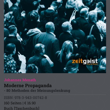
Johannes Menath
Moderne Propaganda
- 80 Methoden der Meinungslenkung
ISBN: 978-3-943-00742-8
160 Seiten | € 16.90
Buch [Taschenbuch]