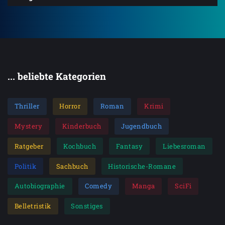
... beliebte Kategorien
Thriller
Horror
Roman
Krimi
Mystery
Kinderbuch
Jugendbuch
Ratgeber
Kochbuch
Fantasy
Liebesroman
Politik
Sachbuch
Historische-Romane
Autobiographie
Comedy
Manga
SciFi
Belletristik
Sonstiges