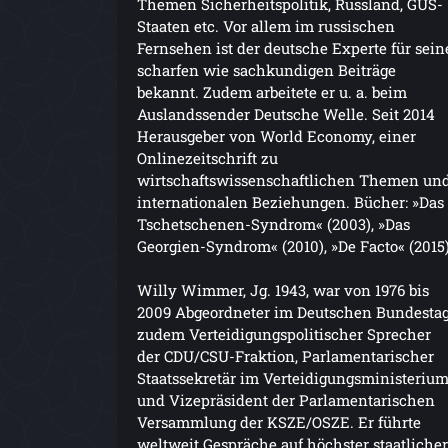
Themen Sicherheitspolitik, Russland, GUS-
Staaten etc. Vor allem im russischen
Fernsehen ist der deutsche Experte für sein
scharfen wie sachkundigen Beiträge
bekannt. Zudem arbeitete er u. a. beim
Auslandssender Deutsche Welle. Seit 2014
Herausgeber von World Economy, einer
Onlinezeitschrift zu
wirtschaftswissenschaftlichen Themen un
internationalen Beziehungen. Bücher: »Das
Tschetschenen-Syndrom« (2003), »Das
Georgien-Syndrom« (2010), »De Facto« (2015
Willy Wimmer, Jg. 1943, war von 1976 bis
2009 Abgeordneter im Deutschen Bundestag
zudem Verteidigungspolitischer Sprecher
der CDU/CSU-Fraktion, Parlamentarischer
Staatssekretär im Verteidigungsministeriu
und Vizepräsident der Parlamentarischen
Versammlung der KSZE/OSZE. Er führte
weltweit Gespräche auf höchster staatlicher