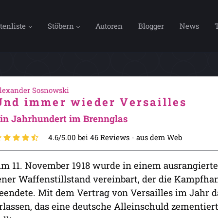
tenliste
Stöbern
Autoren
Blogger
News
lexander Sosnowski
Und immer wieder Versailles
in Jahrhundert im Brennglas
4.6/5.00 bei 46 Reviews -
aus dem Web
m 11. November 1918 wurde in einem ausrangier
ener Waffenstillstand vereinbart, der die Kampfh
eendete. Mit dem Vertrag von Versailles im Jahr 
rlassen, das eine deutsche Alleinschuld zementiert