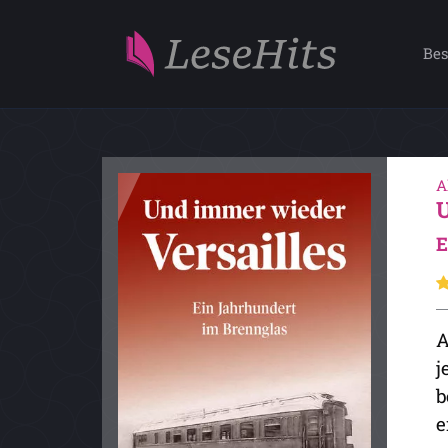
Bes
A
E
A
j
b
e