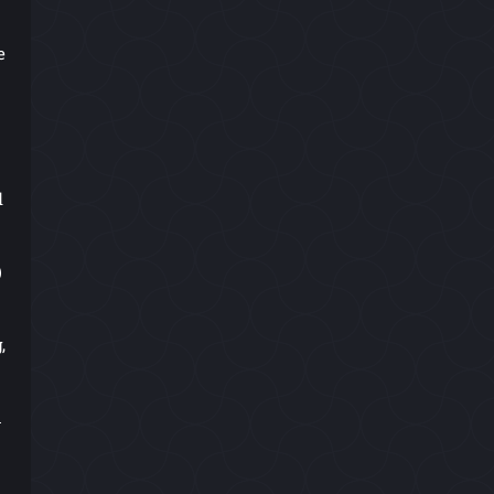
e
d
)
,
m