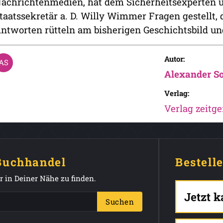
achrichtenmedien, hat dem Sicherheitsexperten 
taatssekretär a. D. Willy Wimmer Fragen gestellt, 
ntworten rütteln am bisherigen Geschichtsbild un
Autor:
Alexander S
Verlag:
Verlag zeitge
 Buchhandel
Bestell
 in Deiner Nähe zu finden.
Jetzt 
Suchen