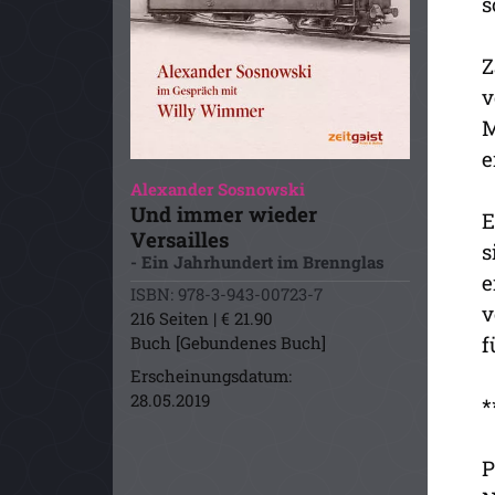
s
Z
v
M
e
Alexander Sosnowski
Und immer wieder
E
Versailles
s
- Ein Jahrhundert im Brennglas
e
ISBN: 978-3-943-00723-7
v
216 Seiten | € 21.90
f
Buch [Gebundenes Buch]
Erscheinungsdatum:
28.05.2019
*
P