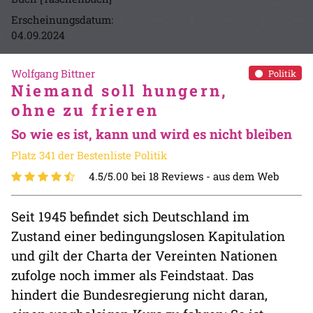
Erscheinungsdatum:
04.09.2024
Wolfgang Bittner
Politik
Niemand soll hungern,
ohne zu frieren
So wie es ist, kann und wird es nicht bleiben
Platz 341 der Bestenliste Politik
4.5/5.00 bei 18 Reviews -
aus dem Web
Seit 1945 befindet sich Deutschland im
Zustand einer bedingungslosen Kapitulation
und gilt der Charta der Vereinten Nationen
zufolge noch immer als Feindstaat. Das
hindert die Bundesregierung nicht daran,