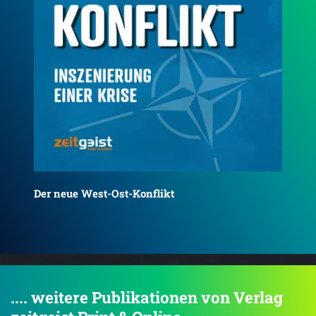
Deutschland - verraten und verkauft
Die
.... weitere Publikationen von Verlag