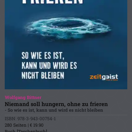
Wolfgang Bittner
Niemand soll hungern, ohne zu frieren
- So wie es ist, kann und wird es nicht bleiben
ISBN: 978-3-943-00754-1
280 Seiten | € 19.90
Buch [Taschenbuch]