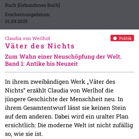
Buch [Gebundenes Buch]
Erscheinungsdatum:
01.09.2025
Claudia von Werlhof
Politik
Väter des Nichts
Zum Wahn einer Neuschöpfung der Welt.
Band 1: Antike bis Neuzeit
In ihrem zweibändigen Werk „Väter des
Nichts“ erzählt Claudia von Werlhof die
jüngere Geschichte der Menschheit neu. In
ihrem Gesamtentwurf lässt sie keinen Stein
auf dem anderen. Dabei wird ein uralter Plan
ersichtlich: Die moderne Welt ist nicht zufällig
so, wie sie ist.