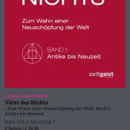
Claudia von Werlhof
Väter des Nichts
- Zum Wahn einer Neuschöpfung der Welt. Band 1:
Antike bis Neuzeit
ISBN: 978-3-943-00736-7
0 Seiten | € 29.90