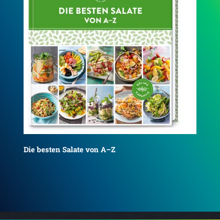
Heimatbacken von A–Z
Koc