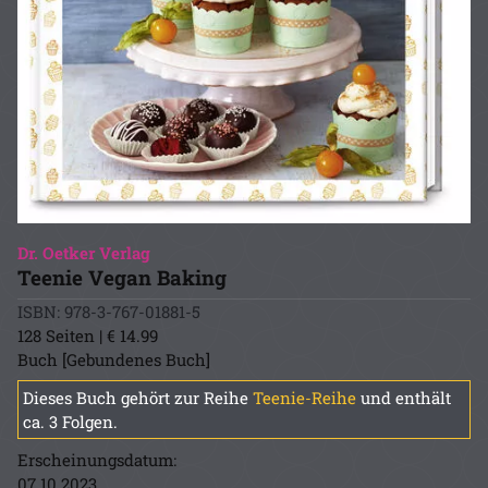
Dr. Oetker Verlag
Teenie Vegan Baking
ISBN: 978-3-767-01881-5
128 Seiten | € 14.99
Buch [Gebundenes Buch]
Dieses Buch gehört zur Reihe
Teenie-Reihe
und enthält
ca. 3 Folgen.
Erscheinungsdatum:
07.10.2023