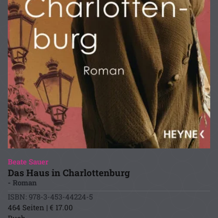
Beate Sauer
Das Haus in Charlottenburg
- Roman
ISBN: 978-3-453-44224-5
464 Seiten | € 17.00
Buch