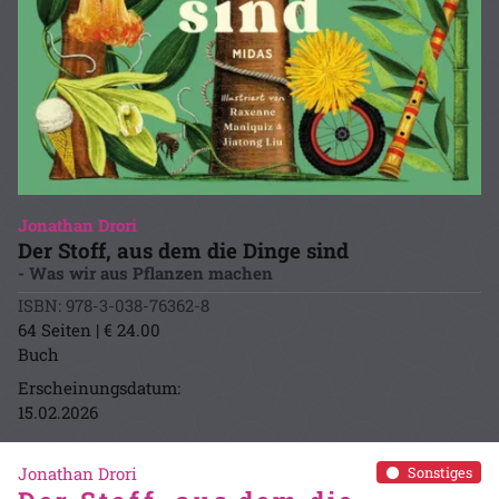
Jonathan Drori
Der Stoff, aus dem die Dinge sind
- Was wir aus Pflanzen machen
ISBN: 978-3-038-76362-8
64 Seiten | € 24.00
Buch
Erscheinungsdatum:
15.02.2026
Jonathan Drori
Sonstiges