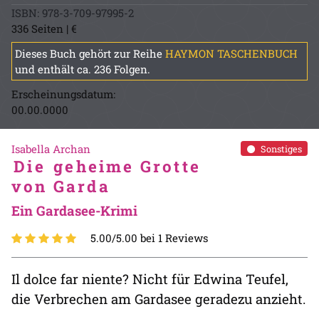
ISBN: 978-3-709-97995-2
336 Seiten | €
Dieses Buch gehört zur Reihe
HAYMON TASCHENBUCH
und enthält ca. 236 Folgen.
Erscheinungsdatum:
00.00.0000
Isabella Archan
Sonstiges
Die geheime Grotte
von Garda
Ein Gardasee-Krimi
5.00/5.00 bei 1 Reviews
Il dolce far niente? Nicht für Edwina Teufel,
die Verbrechen am Gardasee geradezu anzieht.