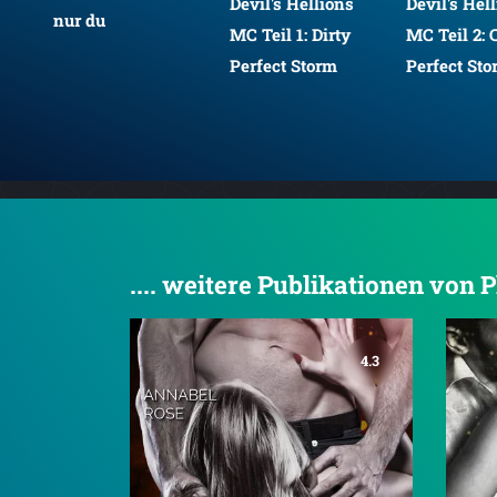
Devil's Hellions
Devil's Hel
nur du
MC Teil 1: Dirty
MC Teil 2:
Perfect Storm
Perfect St
.... weitere Publikationen von 
4.3