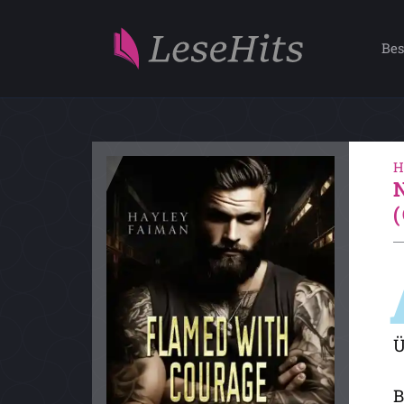
Bes
H
Ü
B