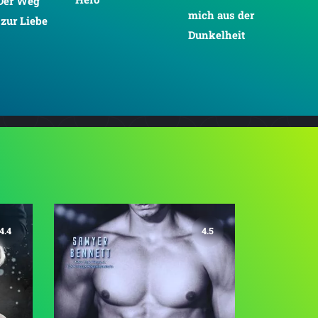
 Der Weg
Not
mich aus der
zur Liebe
MC 
Dunkelheit
wit
Bar
4.4
4.5