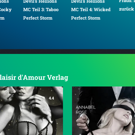
Fraud:
lions
Devil's Hellions
Devil's Hellions
zurück 
 Cocky
MC Teil 3: Taboo
MC Teil 4: Wicked
orm
Perfect Storm
Perfect Storm
Plaisir d'Amour Verlag
4.4