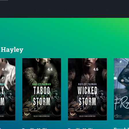
, Hayley
4.4
4.4
4.6