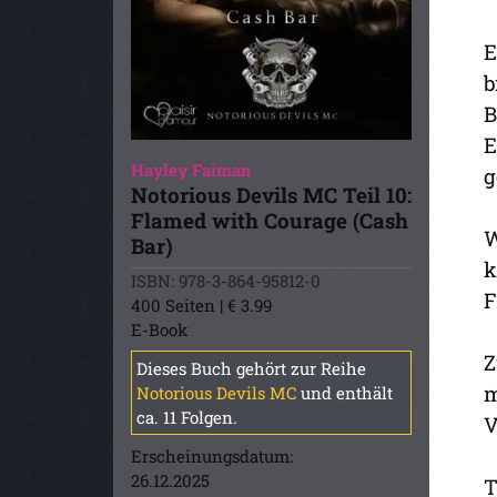
E
b
B
E
Hayley Faiman
g
Notorious Devils MC Teil 10:
Flamed with Courage (Cash
W
Bar)
k
ISBN: 978-3-864-95812-0
F
400 Seiten | € 3.99
E-Book
Z
Dieses Buch gehört zur Reihe
m
Notorious Devils MC
und enthält
ca. 11 Folgen.
V
Erscheinungsdatum:
26.12.2025
T