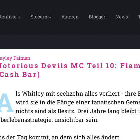
tenliste
Stöbern
Autoren
Blogger
News
ayley Faiman
Notorious Devils MC Teil 10: Fla
(Cash Bar)
A
ls Whitley mit sechzehn alles verliert - ihre E
wird sie in die Fänge einer fanatischen Ge
nichts sind als Besitz. Drei Jahre lang bleibt 
berlebensstrategie: unsichtbar sein.
is der Tag kommt, an dem sich alles ändert.