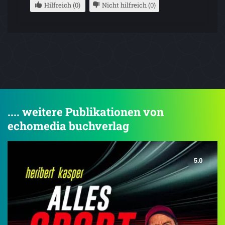
Hilfreich (0)
Nicht hilfreich (0)
.... weitere Publikationen von
echomedia buchverlag
5.0