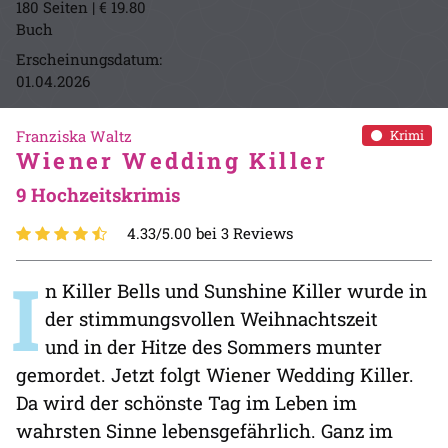
180 Seiten | € 19.80
Buch
Erscheinungsdatum:
01.04.2026
Franziska Waltz
Krimi
Wiener Wedding Killer
9 Hochzeitskrimis
4.33/5.00 bei 3 Reviews
I
n Killer Bells und Sunshine Killer wurde in
der stimmungsvollen Weihnachtszeit
und in der Hitze des Sommers munter
gemordet. Jetzt folgt Wiener Wedding Killer.
Da wird der schönste Tag im Leben im
wahrsten Sinne lebensgefährlich. Ganz im