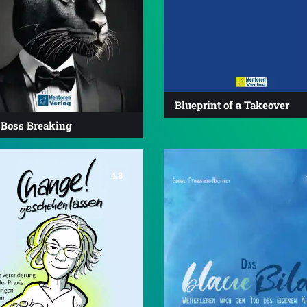
Blueprint of a Takeover
 Boss Breaking
4.8