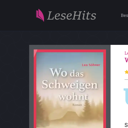
Bes
L
S