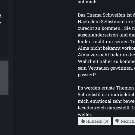
auf mich .
Das Thema Schweifen ist de
d
Nach dem Selbstmord ihre
e
zurecht zu kommen.. Sie m
auseinandersetzen und dann
fordert nicht nur seinen Te
Alma nicht bekannt vork
Alma versucht tiefer in d
Wahrheit näher zu kommen
sein Vertrauen gewinnen, d
passiert?
Es werden ernste Themen w
Schreibstil ist eindrücklic
mich emotional sehr beweg
facettenreich dargestellt. 
weiter.
Hilfreich (0)
Nicht hi