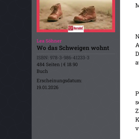
M
N
Lea Söhner
A
Wo das Schweigen wohnt
D
ISBN: 978-3-986-41233-3
a
484 Seiten | € 18.90
Buch
Erscheinungsdatum:
19.01.2026
P
s
Z
K
v