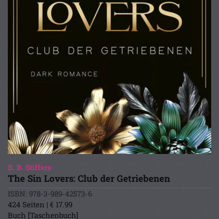
B. B. Stiffers
The Sin Lovers: Club der Getriebenen
ISBN: 978-3-989-42573-6
424 Seiten | € 17.99
Buch [Taschenbuch]