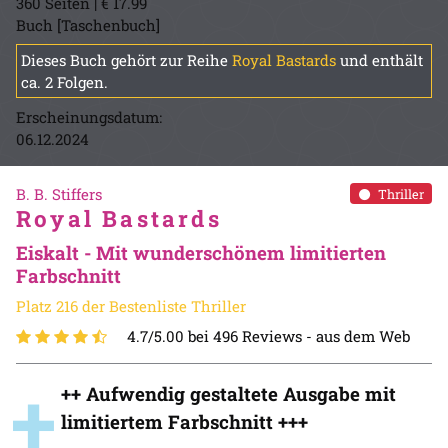
360 Seiten | € 17.99
Buch [Taschenbuch]
Dieses Buch gehört zur Reihe
Royal Bastards
und enthält
ca. 2 Folgen.
Erscheinungsdatum:
06.12.2024
B. B. Stiffers
Thriller
Royal Bastards
Eiskalt - Mit wunderschönem limitierten
Farbschnitt
Platz 216 der Bestenliste Thriller
4.7/5.00 bei 496 Reviews -
aus dem Web
+
++ Aufwendig gestaltete Ausgabe mit
limitiertem Farbschnitt +++