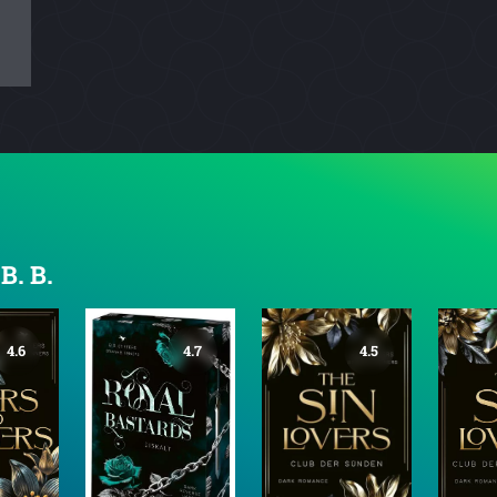
B. B.
4.6
4.7
4.5