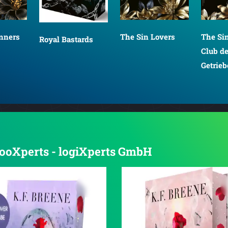
The Sin Lovers
inners
The Sin
Royal Bastards
Club de
Getrie
 booXperts - logiXperts GmbH