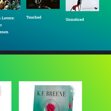
Touched
 Lovers:
Unnoticed
r
benen
3.6