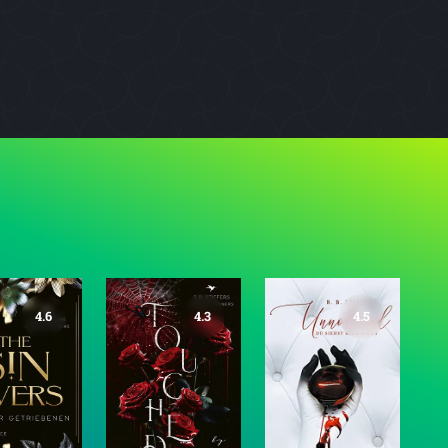
4.6
4.3
4.5