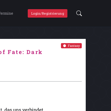
Termine
Login/Registrierung
Fantasy
of Fate: Dark
t, das uns verbindet.