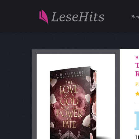
Bes
B
P
U