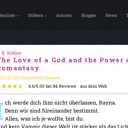
tenliste
Stöbern
Autoren
Blogger
News
. B. Stiffers
The Love of a God and the Power 
Romantasy
latz 17 der Bestenliste Fantasy
4.6/5.00 bei 84 Reviews -
aus dem Web
I
ch werde dich ihm nicht überlassen, Rayna.
Denn wir sind füreinander bestimmt.
Alles, was ich je wollte, bist du.
nd kein Vampir dieser Welt ist stärker als das Lich