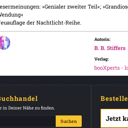
esermeinungen: »Genialer zweiter Teil«; »Grandio
endung«
euauflage der Nachtlicht-Reihe.
Autorin:
B. B. Stiffers
Verlag:
booXperts - 
 Buchhandel
Bestell
 in Deiner Nähe zu finden.
Jetzt 
Suchen