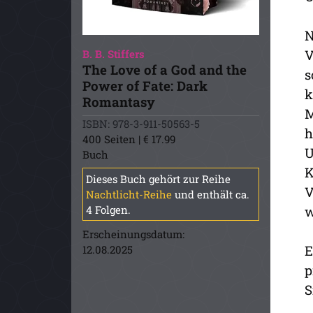
N
V
B. B. Stiffers
The Love of a God and the
s
Power of Fate: Dark
k
Romantasy
M
ISBN: 978-3-911-50563-5
h
400 Seiten | € 17.99
U
Buch
K
Dieses Buch gehört zur Reihe
V
Nachtlicht-Reihe
und enthält ca.
w
4 Folgen.
Erscheinungsdatum:
E
12.08.2025
p
S