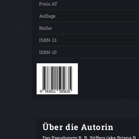
Preis AT
Auflage
Reihe
ISBN-13
ISBN-10
Über die Autorin
Das Pseudonym B. B. Stiffers (aka Briana B.