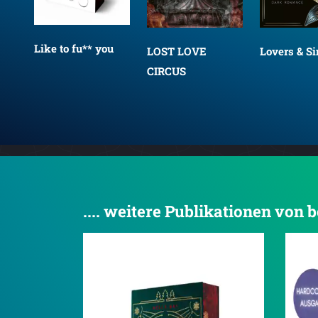
Like to fu** you
LOST LOVE
Lovers & S
CIRCUS
.... weitere Publikationen von
4.2